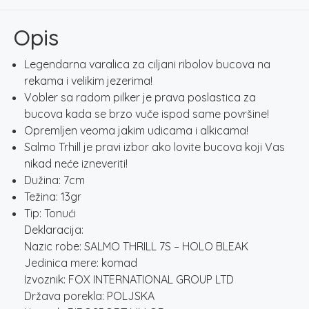
HOLO
BLEAK
Opis
količina
Legendarna varalica za ciljani ribolov bucova na
rekama i velikim jezerima!
Vobler sa radom pilker je prava poslastica za
bucova kada se brzo vuče ispod same površine!
Opremljen veoma jakim udicama i alkicama!
Salmo Trhill je pravi izbor ako lovite bucova koji Vas
nikad neće izneveriti!
Dužina: 7cm
Težina: 13gr
Tip: Tonući
Deklaracija:
Nazic robe: SALMO THRILL 7S – HOLO BLEAK
Jedinica mere: komad
Izvoznik: FOX INTERNATIONAL GROUP LTD
Država porekla: POLJSKA