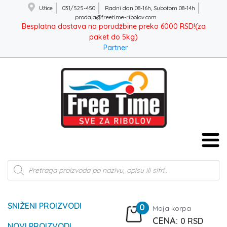
Užice
031/525-450
Radni dan 08-16h, Subotom 08-14h
prodaja@freetime-ribolov.com
Besplatna dostava na porudžbine preko 6000 RSD!(za
paket do 5kg)
Partner
Products
search
SNIŽENI PROIZVODI
0
Moja korpa
0
RSD
NOVI PROIZVODI