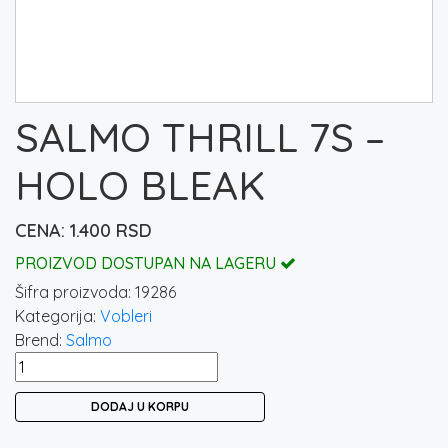
SALMO THRILL 7S –
HOLO BLEAK
1.400
RSD
PROIZVOD DOSTUPAN NA LAGERU
Šifra proizvoda:
19286
Kategorija:
Vobleri
Brend:
Salmo
SALMO
THRILL
DODAJ U KORPU
7S
-