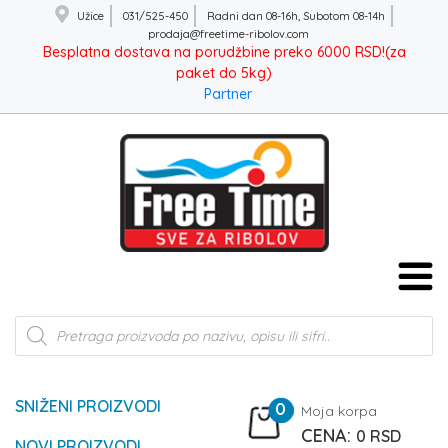
Užice
031/525-450
Radni dan 08-16h, Subotom 08-14h
prodaja@freetime-ribolov.com
Besplatna dostava na porudžbine preko 6000 RSD!(za
paket do 5kg)
Partner
Products
search
SNIŽENI PROIZVODI
0
Moja korpa
0
RSD
NOVI PROIZVODI