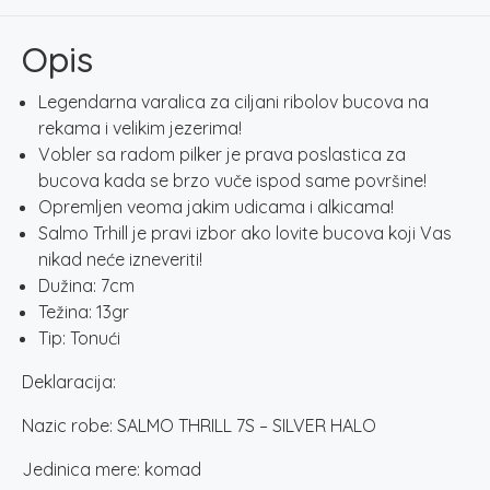
SILVER
HALO
Opis
količina
Legendarna varalica za ciljani ribolov bucova na
rekama i velikim jezerima!
Vobler sa radom pilker je prava poslastica za
bucova kada se brzo vuče ispod same površine!
Opremljen veoma jakim udicama i alkicama!
Salmo Trhill je pravi izbor ako lovite bucova koji Vas
nikad neće izneveriti!
Dužina: 7cm
Težina: 13gr
Tip: Tonući
Deklaracija:
Nazic robe: SALMO THRILL 7S – SILVER HALO
Jedinica mere: komad