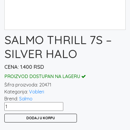
SALMO THRILL 7S –
SILVER HALO
1.400
RSD
PROIZVOD DOSTUPAN NA LAGERU
Šifra proizvoda:
20471
Kategorija:
Vobleri
Brend:
Salmo
SALMO
THRILL
DODAJ U KORPU
7S
–