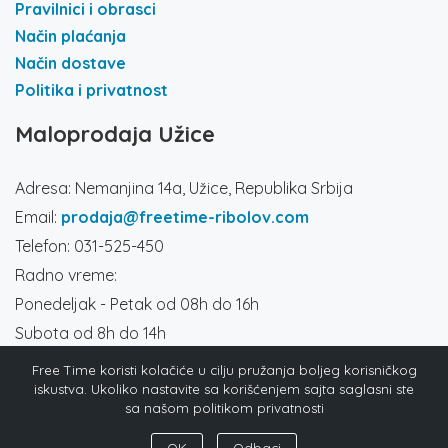
Pravilnici i obrasci
Način plaćanja
Način dostave
Politika i privatnost
Maloprodaja Užice
Adresa: Nemanjina 14a, Užice, Republika Srbija
Email:
prodaja@freetime-ribolov.com
Telefon: 031-525-450
Radno vreme:
Ponedeljak - Petak od 08h do 16h
Subota od 8h do 14h
Društvene mreže
Free Time koristi kolačiće u cilju pružanja boljeg korisničkog
iskustva. Ukoliko nastavite sa korišćenjem sajta saglasni ste
sa našom politikom privatnosti