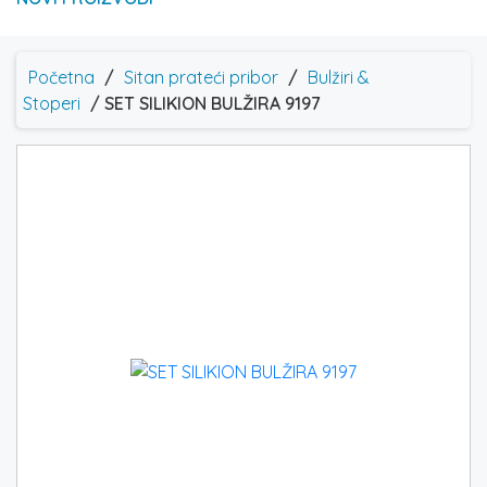
Početna
/
Sitan prateći pribor
/
Bulžiri &
Stoperi
/ SET SILIKION BULŽIRA 9197