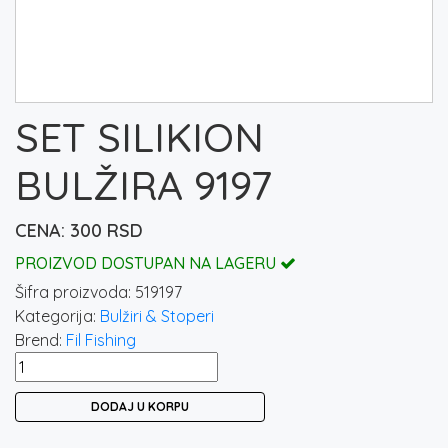
SET SILIKION
BULŽIRA 9197
300
RSD
PROIZVOD DOSTUPAN NA LAGERU
Šifra proizvoda:
519197
Kategorija:
Bulžiri & Stoperi
Brend:
Fil Fishing
SET
SILIKION
DODAJ U KORPU
BULŽIRA
9197