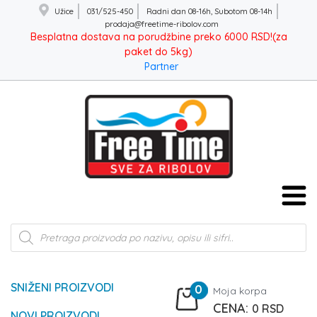
Užice
031/525-450
Radni dan 08-16h, Subotom 08-14h
prodaja@freetime-ribolov.com
Besplatna dostava na porudžbine preko 6000 RSD!(za
paket do 5kg)
Partner
Products
search
SNIŽENI PROIZVODI
0
Moja korpa
0
RSD
NOVI PROIZVODI