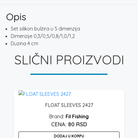
količina
Opis
Set silikon bulžira u 5 dimenzija
Dimenzije 0,3/0,5/0,8/1,0/1,2
Duzina 4 cm
SLIČNI PROIZVODI
FLOAT SLEEVES 2427
Fil Fishing
80
RSD
DODAJ U KORPU