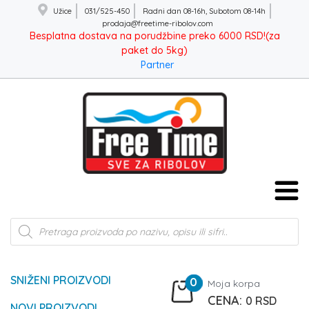
Užice
031/525-450
Radni dan 08-16h, Subotom 08-14h
prodaja@freetime-ribolov.com
Besplatna dostava na porudžbine preko 6000 RSD!(za
paket do 5kg)
Partner
Products
search
SNIŽENI PROIZVODI
0
Moja korpa
0
RSD
NOVI PROIZVODI