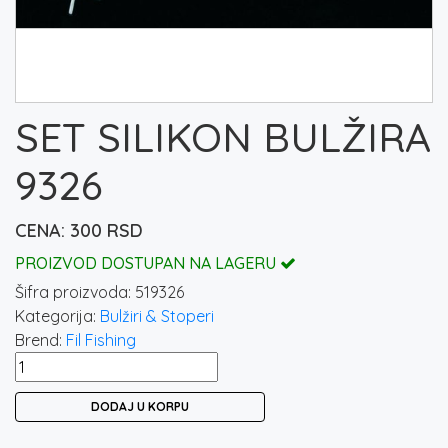
SET SILIKON BULŽIRA
9326
300
RSD
PROIZVOD DOSTUPAN NA LAGERU
Šifra proizvoda:
519326
Kategorija:
Bulžiri & Stoperi
Brend:
Fil Fishing
SET
SILIKON
DODAJ U KORPU
BULŽIRA
9326