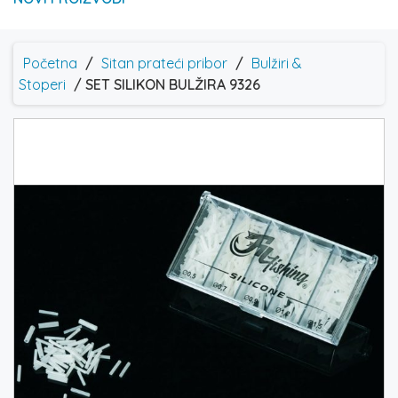
Početna
/
Sitan prateći pribor
/
Bulžiri &
Stoperi
/ SET SILIKON BULŽIRA 9326