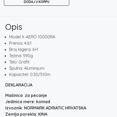
DODAJ U KORPU
X-
AERO
10000RA
količina
Opis
Model X-AERO 10000RA
Prenos: 4.6:1
Broj lagera: 6+1
Težina: 590g
Telo: Grafit
Špulna: Aluminijum
Kapacitet: 0.30/510m
DEKLARACIJA
Mašinica za pecanje
Jedinica mere: komad
Izvoznik: NORMARK ADRIATIC HRVATSKA
Zemlja porekla: KINA