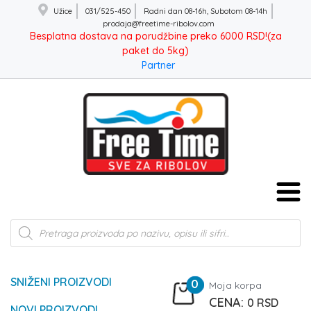
Užice
031/525-450
Radni dan 08-16h, Subotom 08-14h
prodaja@freetime-ribolov.com
Besplatna dostava na porudžbine preko 6000 RSD!(za
paket do 5kg)
Partner
Products
search
SNIŽENI PROIZVODI
0
Moja korpa
0
RSD
NOVI PROIZVODI