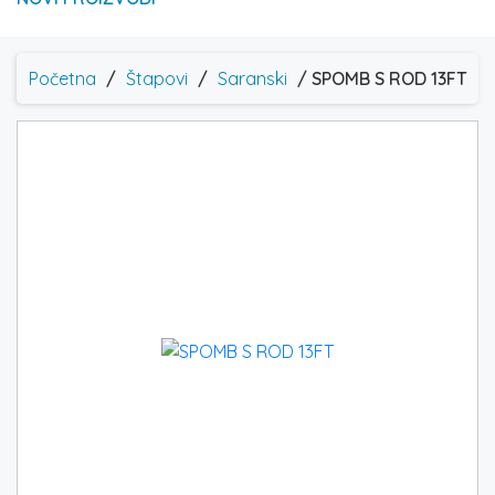
Početna
/
Štapovi
/
Saranski
/ SPOMB S ROD 13FT