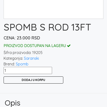
SPOMB S ROD 13FT
23.000
RSD
PROIZVOD DOSTUPAN NA LAGERU
Šifra proizvoda:
19205
Kategorija:
Saranski
Brend:
Spomb
SPOMB
S
DODAJ U KORPU
ROD
13FT
količina
Opis