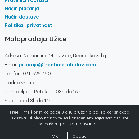
Način plaćanja
Način dostave
Politika i privatnost
Maloprodaja Užice
Adresa: Nemanjina 14a, Užice, Republika Srbija
Email:
prodaja@freetime-ribolov.com
Telefon: 031-525-450
Radno vreme:
Ponedeljak - Petak od 08h do 16h
Subota od 8h do 14h
Društvene mreže
Free Time koristi kolačiće u cilju pružanja boljeg korisničkog
iskustva. Ukoliko nastavite sa korišćenjem sajta saglasni ste
sa našom politikom privatnosti
OK
Odbaci