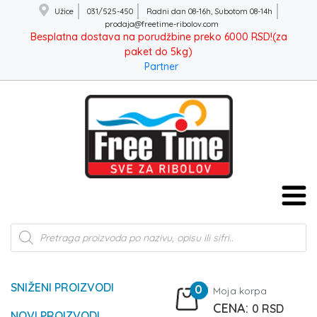
Užice
031/525-450
Radni dan 08-16h, Subotom 08-14h
prodaja@freetime-ribolov.com
Besplatna dostava na porudžbine preko 6000 RSD!(za
paket do 5kg)
Partner
Products
search
SNIŽENI PROIZVODI
0
Moja korpa
0
RSD
NOVI PROIZVODI