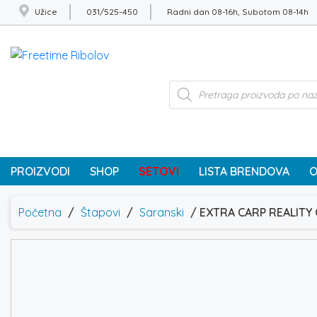
Užice
031/525-450
Radni dan 08-16h, Subotom 08-14h
Products
search
PROIZVODI
SHOP
SETOVI
LISTA BRENDOVA
O
Početna
/
Štapovi
/
Saranski
/ EXTRA CARP REALITY C