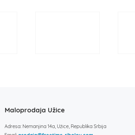
Maloprodaja Užice
Adresa: Nemanjina 14a, Užice, Republika Srbija
Email:
prodaja@freetime-ribolov.com