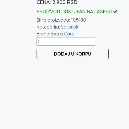
2.900
RSD
PROIZVOD DOSTUPAN NA LAGERU
Šifra proizvoda:
108490
Kategorija:
Saranski
Brend:
Extra Carp
EXTRA
CARP
DODAJ U KORPU
REALITY
CARP-
3
3,6M
/
3,5
LB
količina