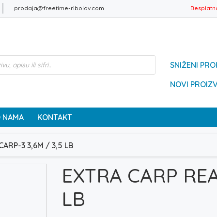
prodaja@freetime-ribolov.com
Besplatn
SNIŽENI PRO
NOVI PROIZ
 NAMA
KONTAKT
ARP-3 3,6M / 3,5 LB
EXTRA CARP REAL
LB