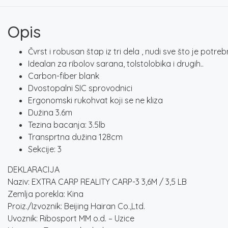
Opis
Čvrst i robusan štap iz tri dela , nudi sve što je potre
Idealan za ribolov sarana, tolstolobika i drugih..
Carbon-fiber blank
Dvostopalni SIC sprovodnici
Ergonomski rukohvat koji se ne kliza
Dužina 3.6m
Tezina bacanja: 3.5lb
Transprtna dužina 128cm
Sekcije: 3
DEKLARACIJA
Naziv: EXTRA CARP REALITY CARP-3 3,6M / 3,5 LB
Zemlja porekla: Kina
Proiz./Izvoznik: Beijing Hairan Co.,Ltd.
Uvoznik: Ribosport MM o.d. – Uzice