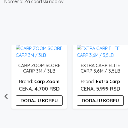
Namena: Za sportski ribolov
CARP ZOOM SCORE
EXTRA CARP ELITE
CARP 3M / 3LB
CARP 3,6M / 3,5LB
Carp Zoom
Extra Carp
4.700
RSD
5.999
RSD
T
DODAJ U KORPU
DODAJ U KORPU