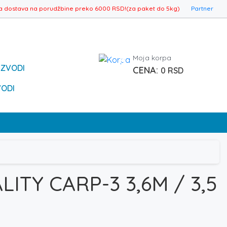
a dostava na porudžbine preko 6000 RSD!(za paket do 5kg)
Partner
Moja korpa
0
IZVODI
0
RSD
VODI
ITY CARP-3 3,6M / 3,5