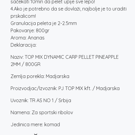
sačekati 10min da pelet upije sve lepo!
4.Ako je potrebno da se dovlaži, najbolje je to uraditi
prskalicom!
Granulacija peleta je 2-2.5mm
Pakovanje: 800gr
Aroma: Ananas
Deklaracija:
Naziv: TOP MIX DYNAMIC CARP PELLET PINEAPPLE
2MM / 800GR
Zemlja porekla: Madjarska
Proizvodjac/Izvoznik: PJ TOP MIX kft. / Madjarska
Uvoznik: TR AS NO 1 / Srbija
Namena: Za sportski ribolov
Jedinica mere: komad