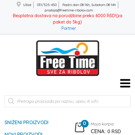
Užice
031/525-450
Radni dan 08-16h, Subotom 08-14h
prodaja@freetime-ribolov.com
Besplatna dostava na porudžbine preko 6000 RSD!(za
paket do 5kg)
Partner
Products
search
SNIŽENI PROIZVODI
0
Moja korpa
0
RSD
NOVI PROIZVODI