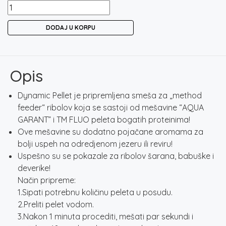
TOP
MIX
DODAJ U KORPU
DYNAMIC
CARP
PELLET
PINEAPPLE
Opis
2MM
/
Dynamic Pellet je pripremljena smeša za „method
800GR
feeder“ ribolov koja se sastoji od mešavine “AQUA
količina
GARANT” i TM FLUO peleta bogatih proteinima!
Ove mešavine su dodatno pojačane aromama za
bolji uspeh na odredjenom jezeru ili reviru!
Uspešno su se pokazale za ribolov šarana, babuške i
deverike!
Način pripreme:
1.Sipati potrebnu količinu peleta u posudu.
2.Preliti pelet vodom.
3.Nakon 1 minuta procediti, mešati par sekundi i