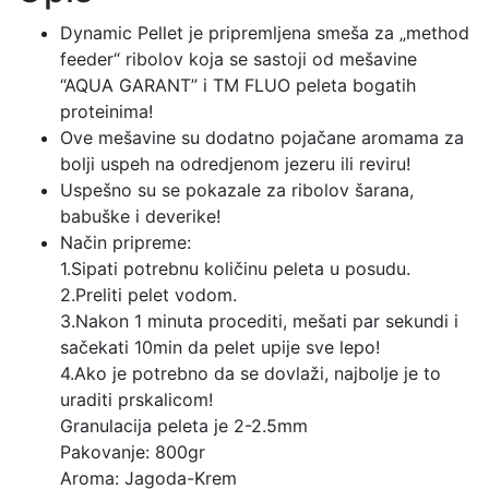
Dynamic Pellet je pripremljena smeša za „method
feeder“ ribolov koja se sastoji od mešavine
“AQUA GARANT” i TM FLUO peleta bogatih
proteinima!
Ove mešavine su dodatno pojačane aromama za
bolji uspeh na odredjenom jezeru ili reviru!
Uspešno su se pokazale za ribolov šarana,
babuške i deverike!
Način pripreme:
1.Sipati potrebnu količinu peleta u posudu.
2.Preliti pelet vodom.
3.Nakon 1 minuta procediti, mešati par sekundi i
sačekati 10min da pelet upije sve lepo!
4.Ako je potrebno da se dovlaži, najbolje je to
uraditi prskalicom!
Granulacija peleta je 2-2.5mm
Pakovanje: 800gr
Aroma: Jagoda-Krem