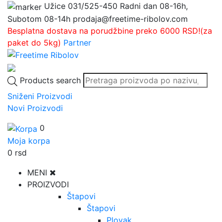
Užice
031/525-450
Radni dan 08-16h,
Subotom 08-14h
prodaja@freetime-ribolov.com
Besplatna dostava na porudžbine preko 6000 RSD!(za
paket do 5kg)
Partner
Products search
Sniženi Proizvodi
Novi Proizvodi
0
Moja korpa
0
rsd
MENI
PROIZVODI
Štapovi
Štapovi
Plovak