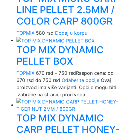
LINE PELLET 2.5MM /
COLOR CARP 800GR
TOPMIX
580
rsd
Dodaj u korpu
TOP MIX DYNAMIC
PELLET BOX
TOPMIX
670
rsd
–
750
rsd
Raspon cena: od
670 rsd do 750 rsd
Odaberite opcije
Ovaj
proizvod ima više varijanti. Opcije mogu biti
izabrane na stranici proizvoda.
TOP MIX DYNAMIC
CARP PELLET HONEY-