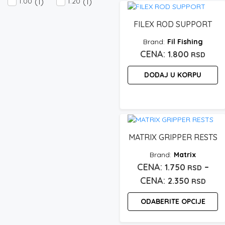
(1)
(1)
1.00
1.20
FILEX ROD SUPPORT
Fil Fishing
1.800
RSD
DODAJ U KORPU
MATRIX GRIPPER RESTS
Matrix
–
1.750
RSD
Ras
2.350
RSD
cena
ODABERITE OPCIJE
od
1.75
Ovaj