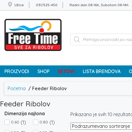
Užice
031/525-450
Radni dan 08-16h, Subotom 08-14h
Products
search
PROIZVODI
SHOP
SETOVI
LISTA BRENDOVA
O
Početna
/ Feeder Ribolov
Feeder Ribolov
Dimenzija najlona
Prikazano je svih 10 rezultat
(1)
(1)
0.60
0.80