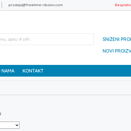
prodaja@freetime-ribolov.com
Besplatn
SNIŽENI PRO
NOVI PROIZ
 NAMA
KONTAKT
a