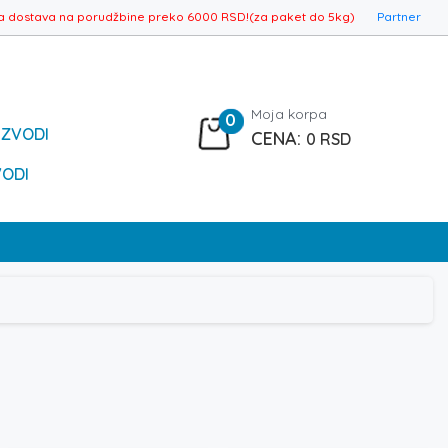
a dostava na porudžbine preko 6000 RSD!(za paket do 5kg)
Partner
Moja korpa
0
IZVODI
0
RSD
VODI