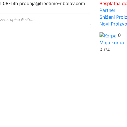
m 08-14h
prodaja@freetime-ribolov.com
Besplatna d
Partner
Sniženi Proi
Novi Proizvo
0
Moja korpa
0
rsd