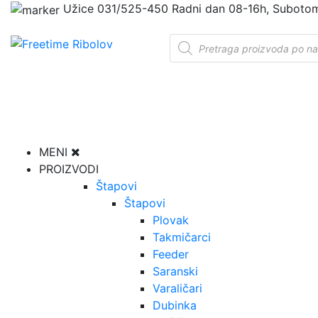
Užice
031/525-450
Radni dan 08-16h, Suboto
Products
search
MENI
PROIZVODI
Štapovi
Štapovi
Plovak
Takmičarci
Feeder
Saranski
Varaličari
Dubinka