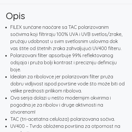
EGER
količina
Opis
FILEX sunčane naočare sa TAC polarizovanim
sočivima koji filtriraju 100% UVA i UVB svetlos/zrake,
pružaju udobnost u svim svetlosnim uslovima dok
vas štite od štetnih zraka zahvaljujući UV400 filteru.
Polarizovani filter apsorbuje 99% reflektovanog
odsjaja i pruža bolji kontrast i precizniju definiciju
boje.
Idealan za ribolovce jer polarizovani filter pruža
dobru vidljivost ispod površine vode što može biti od
velike prednosti prilikom ribolova.
Ova serija dolazi u nešto modernijim okvirima i
pogodna je za ribolov i druge aktivnosti na
otvorenom!
TAC (tri-acetatna celuloza) polarizovana sočiva.
UV400 – Tvrdo obložena površina za otpornost na