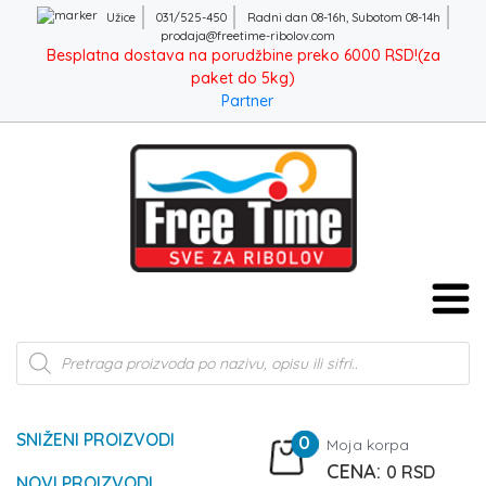
Užice
031/525-450
Radni dan 08-16h, Subotom 08-14h
prodaja@freetime-ribolov.com
Besplatna dostava na porudžbine preko 6000 RSD!(za
paket do 5kg)
Partner
Products
search
SNIŽENI PROIZVODI
0
Moja korpa
0
RSD
NOVI PROIZVODI