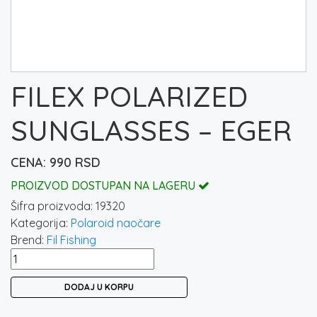
FILEX POLARIZED
SUNGLASSES – EGER
990
RSD
PROIZVOD DOSTUPAN NA LAGERU
Šifra proizvoda:
19320
Kategorija:
Polaroid naočare
Brend:
Fil Fishing
FILEX
POLARIZED
DODAJ U KORPU
SUNGLASSES
-