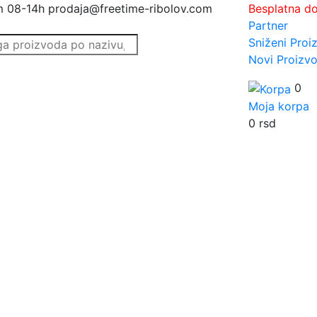
m 08-14h
prodaja@freetime-ribolov.com
Besplatna d
Partner
Sniženi Proi
Novi Proizvo
0
Moja korpa
0
rsd