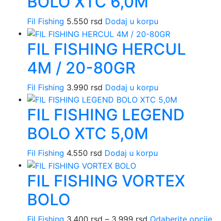
BOLO XTC 6,0M
Fil Fishing
5.550
rsd
Dodaj u korpu
FIL FISHING HERCUL
4M / 20-80GR
Fil Fishing
3.990
rsd
Dodaj u korpu
FIL FISHING LEGEND
BOLO XTC 5,0M
Fil Fishing
4.550
rsd
Dodaj u korpu
FIL FISHING VORTEX
BOLO
Fil Fishing
3.400
rsd
–
3.999
rsd
Raspon
Odaberite opcije
Ov