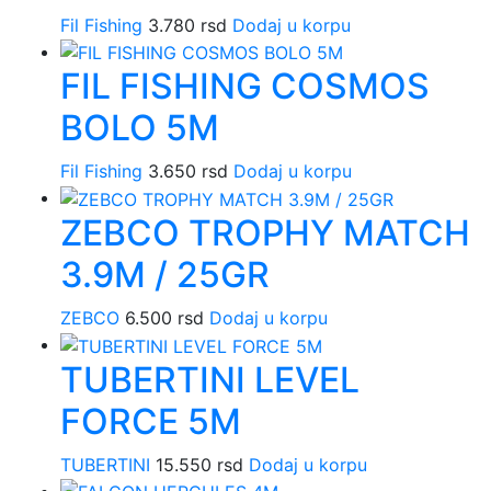
iz
Fil Fishing
3.780
rsd
Dodaj u korpu
na
st
FIL FISHING COSMOS
pr
BOLO 5M
Fil Fishing
3.650
rsd
Dodaj u korpu
ZEBCO TROPHY MATCH
3.9M / 25GR
ZEBCO
6.500
rsd
Dodaj u korpu
TUBERTINI LEVEL
FORCE 5M
TUBERTINI
15.550
rsd
Dodaj u korpu