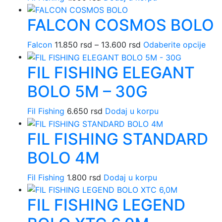
FALCON COSMOS BOLO
Falcon
11.850
rsd
–
13.600
rsd
Raspon
Odaberite opcije
Ova
cena:
pro
FIL FISHING ELEGANT
od
ima
11.850 rsd
više
BOLO 5M – 30G
do
varij
13.600 rsd
Opci
Fil Fishing
6.650
rsd
Dodaj u korpu
mog
biti
FIL FISHING STANDARD
izab
na
BOLO 4M
stra
proi
Fil Fishing
1.800
rsd
Dodaj u korpu
FIL FISHING LEGEND