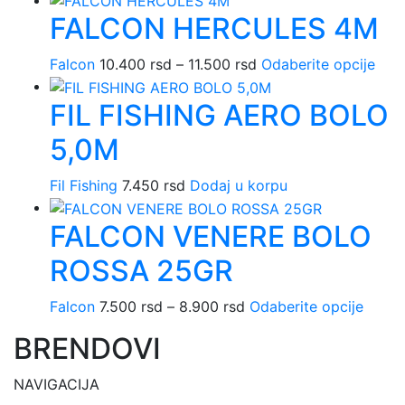
FALCON HERCULES 4M
Falcon
10.400
rsd
–
11.500
rsd
Raspon
Odaberite opcije
Ova
cena:
pro
FIL FISHING AERO BOLO
od
ima
10.400 rsd
više
5,0M
do
varij
11.500 rsd
Opci
Fil Fishing
7.450
rsd
Dodaj u korpu
mog
biti
FALCON VENERE BOLO
izab
na
ROSSA 25GR
stra
proi
Falcon
7.500
rsd
–
8.900
rsd
Raspon
Odaberite opcije
Ovaj
cena:
proiz
BRENDOVI
od
ima
7.500 rsd
više
NAVIGACIJA
do
varijan