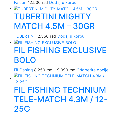
Falcon
12.500
rsd
Dodaj u korpu
TUBERTINI MIGHTY
MATCH 4.5M – 30GR
TUBERTINI
12.350
rsd
Dodaj u korpu
FIL FISHING EXCLUSIVE
BOLO
Fil Fishing
8.250
rsd
–
9.999
rsd
Raspon
Odaberite opcije
Ov
cena:
pr
od
im
FIL FISHING TECHNIUM
8.250 rsd
vi
do
va
TELE-MATCH 4.3M / 12-
9.999 rsd
Op
m
25G
bit