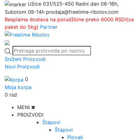
Užice
031/525-450
Radni dan 08-16h,
Subotom 08-14h
prodaja@freetime-ribolov.com
Besplatna dostava na porudžbine preko 6000 RSD!(za
paket do 5kg)
Partner
Products
search
Sniženi Proizvodi
Novi Proizvodi
0
Moja korpa
0
rsd
MENI
PROIZVODI
Štapovi
Štapovi
Plovak