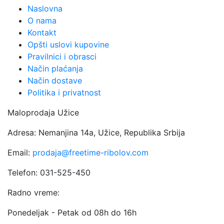
8.900 rsd
Opcij
Naslovna
mogu
O nama
biti
Kontakt
izabr
Opšti uslovi kupovine
na
Pravilnici i obrasci
strani
Način plaćanja
proiz
Način dostave
Politika i privatnost
Maloprodaja Užice
Adresa: Nemanjina 14a, Užice, Republika Srbija
Email:
prodaja@freetime-ribolov.com
Telefon: 031-525-450
Radno vreme:
Ponedeljak - Petak od 08h do 16h