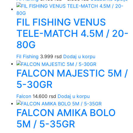
cena:
pr
od
im
FIL FISHING VENUS
3.400 rsd
vi
do
va
TELE-MATCH 4.5M / 20-
3.999 rsd
Op
m
80G
bit
iz
Fil Fishing
3.999
rsd
Dodaj u korpu
na
st
FALCON MAJESTIC 5M /
pr
5-30GR
Falcon
14.600
rsd
Dodaj u korpu
FALCON AMIKA BOLO
5M / 5-35GR