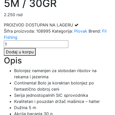
5M / 30GR
2.250
rsd
PROIZVOD DOSTUPAN NA LAGERU
Šifra proizvoda:
108995
Kategorija:
Plovak
Brend:
Fil
Fishing
FIL
FISHING
Dodaj u korpu
CONTINENTAL
Opis
BOLO
5M
Bolonjez namenjen za slobodan ribolov na
/
rekama i jezerima
30GR
Continental Bolo je korektan bolonjez po
količina
fantastično dobroj ceni
Serija jednostopalnih SIC sprovodnika
Kvalitetan i pouzdan držač mašinice – halter
Dužina 5 m
Akcija bacanja 30 g