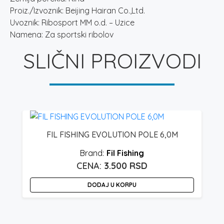
Proiz./Izvoznik: Beijing Hairan Co.,Ltd.
Uvoznik: Ribosport MM o.d. – Uzice
Namena: Za sportski ribolov
SLIČNI PROIZVODI
FIL FISHING EVOLUTION POLE 6,0M
Fil Fishing
Raspon
3.500
RSD
cena:
DODAJ U KORPU
od
2.600 rsd
do