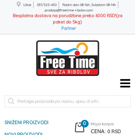
Užice
031/525-450
Radni dan 08-16h, Subotom 08-14h
prodaja@freetime-ribolov.com
Besplatna dostava na porudžbine preko 6000 RSD!(za
paket do 5kg)
Partner
Products
search
SNIŽENI PROIZVODI
0
Moja korpa
0
RSD
NOVI PROIZVODI