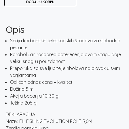
DODAJ U KORPU
EVOLUTION
POLE
5,0M
količina
Opis
Serija karbonskih teleskopskih štapova za slobodno
pecanje
Paraboličan raspored opterećenja ovom štapu daje
veliku snagu i pouzdanost
Preporuka za sve ljubitelje ribolova na plovak u svim
varijantama
Odličan odnos cena – kvalitet
Dužina 5 m
Akcija bacanja 10-30 g
Težina 205 g
DEKLARACIJA
Naziv: FIL FISHING EVOLUTION POLE 5,0M
Zemlja porekla: Kina