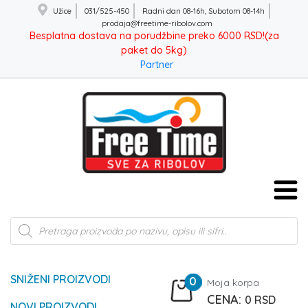
Užice
031/525-450
Radni dan 08-16h, Subotom 08-14h
prodaja@freetime-ribolov.com
Besplatna dostava na porudžbine preko 6000 RSD!(za
paket do 5kg)
Partner
Products
search
SNIŽENI PROIZVODI
0
Moja korpa
0
RSD
NOVI PROIZVODI