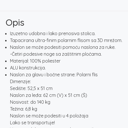
LITE
CHAIR
količina
Opis
Izuzetno udobna i lako prenosiva stolica.
Tapacirana ultra-finim polarnim flisom sa 3D mrežom.
Naslon se može podesiti pomoću naslona za ruke.
-Četiri podesive noge sa zaštitnim pločama.
Materijal: 100% poliester
ALU konstrukcija.
Naslon za glavu i bočne strane: Polarni flis
Dimenzije:
Sedište: 52,5 x 51 cm
Naslon za leđa: 62 cm (V) x 51 cm (Š)
Nosivost: do 140 kg
Težina: 6,8 kg
Naslon se može podesiti u 4 položaja
Lako se transportuje!