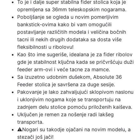
To je i dalje super stabilna fider stolica koja je
opremljena sa 36mm teleskopskim nogarama.
Poboljšanje se ogleda u novim pomerljivim
bankstick-ovima kako bi vam omogućili
postavljanje različitih modela i veličina bočnih
tacni ili nekih drugih dodataka sa dosta više
fleksibilnosti u ribolovu!
Kao što ime sugeriše, idealana je za fider ribolov
gde je stabilnost ključna kada se pričvršćuju duži
feeder arm-ovi i veće tacne za mamce.
Sa izuzetno udobnim dušekom, Absolute 36
Feeder stolica je savršena za duge sesije.
Pakovanje je lako zahvaljujući sklopivom naslonu
i uklonjivim nogama koje se transportuju na
zadnjem delu stolice pomoću priloženih kaiševa.
Uključen je remen za nošenje radi lakšeg
transporta.
⚠️Nogari su takodje ojačani na novim modelu, a
stezači još jači!