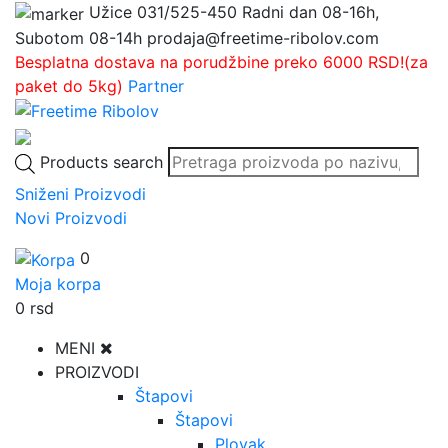
Užice
031/525-450
Radni dan 08-16h,
Subotom 08-14h
prodaja@freetime-ribolov.com
Besplatna dostava na porudžbine preko 6000 RSD!(za
paket do 5kg)
Partner
Products search
Sniženi Proizvodi
Novi Proizvodi
0
Moja korpa
0
rsd
MENI
PROIZVODI
Štapovi
Štapovi
Plovak