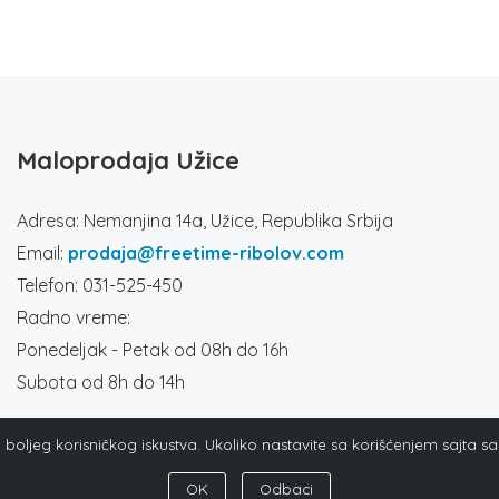
Maloprodaja Užice
Adresa: Nemanjina 14a, Užice, Republika Srbija
Email:
prodaja@freetime-ribolov.com
Telefon: 031-525-450
Radno vreme:
Ponedeljak - Petak od 08h do 16h
Subota od 8h do 14h
ja boljeg korisničkog iskustva. Ukoliko nastavite sa korišćenjem sajta s
OK
Odbaci