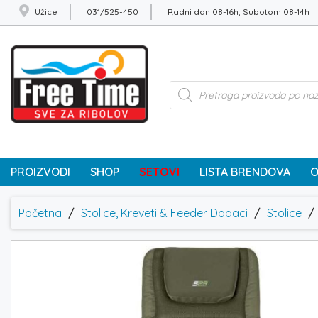
Užice
031/525-450
Radni dan 08-16h, Subotom 08-14h
Products
search
PROIZVODI
SHOP
SETOVI
LISTA BRENDOVA
O
Početna
/
Stolice, Kreveti & Feeder Dodaci
/
Stolice
/ 