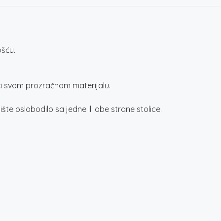
šću.
jući svom prozračnom materijalu.
e oslobodilo sa jedne ili obe strane stolice.