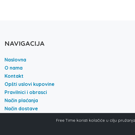
NAVIGACIJA
Naslovna
O nama
Kontakt
Opšti uslovi kupovine
Pravilnici i obrasci
Način plaćanja
Način dostave
Politika i privatnost
Free Time koristi kolačiće u cilju pružan