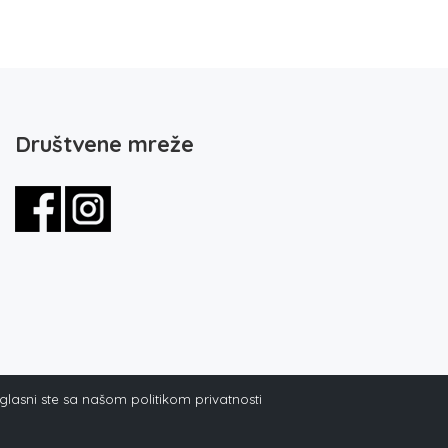
Društvene mreže
aglasni ste sa našom politikom privatnosti