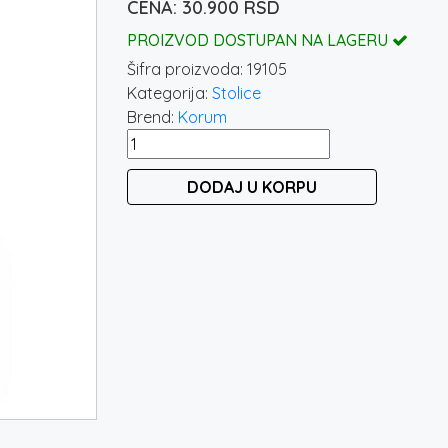
30.900
RSD
PROIZVOD DOSTUPAN NA LAGERU
Šifra proizvoda:
19105
Kategorija:
Stolice
Brend:
Korum
KORUM
S23
DODAJ U KORPU
SUPA
DELUXE
ACCESSORY
CHAIR
II
količina