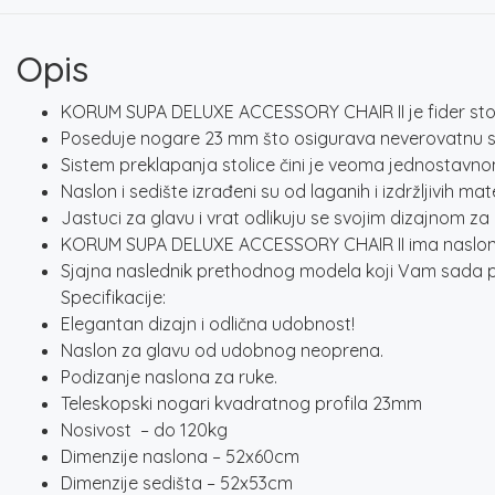
Opis
KORUM SUPA DELUXE ACCESSORY CHAIR II je fider stol
Poseduje nogare 23 mm što osigurava neverovatnu sta
Sistem preklapanja stolice čini je veoma jednostavno
Naslon i sedište izrađeni su od laganih i izdržljivih 
Jastuci za glavu i vrat odlikuju se svojim dizajnom z
KORUM SUPA DELUXE ACCESSORY CHAIR II ima naslone za 
Sjajna naslednik prethodnog modela koji Vam sada pru
Specifikacije:
Elegantan dizajn i odlična udobnost!
Naslon za glavu od udobnog neoprena.
Podizanje naslona za ruke.
Teleskopski nogari kvadratnog profila 23mm
Nosivost – do 120kg
Dimenzije naslona – 52x60cm
Dimenzije sedišta – 52x53cm