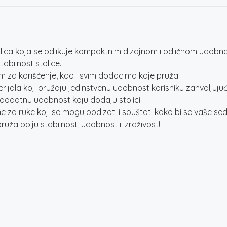
ica koja se odlikuje kompaktnim dizajnom i odličnom udobno
bilnost stolice.
m za korišćenje, kao i svim dodacima koje pruža.
materijala koji pružaju jedinstvenu udobnost korisniku zahvalju
a dodatnu udobnost koju dodaju stolici.
ruke koji se mogu podizati i spuštati kako bi se vaše sedišt
ža bolju stabilnost, udobnost i izrdživost!