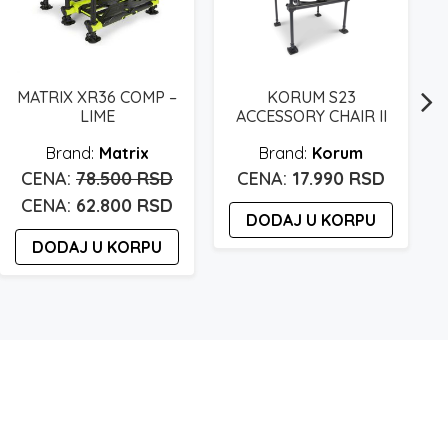
MATRIX XR36 COMP –
KORUM S23
LIME
ACCESSORY CHAIR II
Matrix
Korum
Originalna
78.500
RSD
17.990
RSD
cena
Trenutna
62.800
RSD
DODAJ U KORPU
je
cena
DODAJ U KORPU
bila:
je:
78.500 rsd.
62.800 rsd.