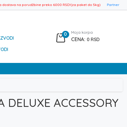
a dostava na porudžbine preko 6000 RSD!(za paket do 5kg)
Partner
Moja korpa
0
IZVODI
0
RSD
VODI
A DELUXE ACCESSORY