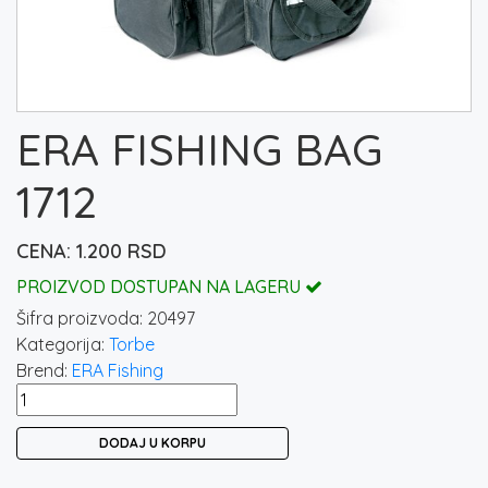
ERA FISHING BAG
1712
1.200
RSD
PROIZVOD DOSTUPAN NA LAGERU
Šifra proizvoda:
20497
Kategorija:
Torbe
Brend:
ERA Fishing
ERA
FISHING
DODAJ U KORPU
BAG
1712