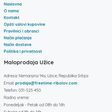
Naslovna
O nama
Kontakt
Opšti uslovi kupovine
Pravilnici i obrasci
Način plaćanja
Način dostave
Politika i privatnost
Maloprodaja Užice
Adresa: Nemanjina 14a, Užice, Republika Srbija
Email:
prodaja@freetime-ribolov.com
Telefon: 031-525-450
Radno vreme:
Ponedeljak - Petak od 08h do 16h