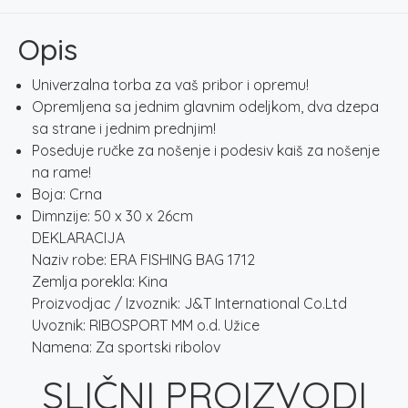
količina
Opis
Univerzalna torba za vaš pribor i opremu!
Opremljena sa jednim glavnim odeljkom, dva dzepa
sa strane i jednim prednjim!
Poseduje ručke za nošenje i podesiv kaiš za nošenje
na rame!
Boja: Crna
Dimnzije: 50 x 30 x 26cm
DEKLARACIJA
Naziv robe: ERA FISHING BAG 1712
Zemlja porekla: Kina
Proizvodjac / Izvoznik: J&T International Co.Ltd
Uvoznik: RIBOSPORT MM o.d. Užice
Namena: Za sportski ribolov
SLIČNI PROIZVODI