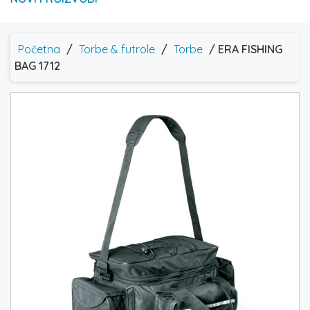
Početna
/
Torbe & futrole
/
Torbe
/ ERA FISHING
BAG 1712