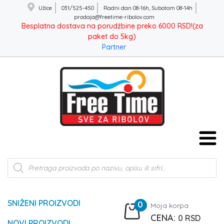
Užice
031/525-450
Radni dan 08-16h, Subotom 08-14h
prodaja@freetime-ribolov.com
Besplatna dostava na porudžbine preko 6000 RSD!(za
paket do 5kg)
Partner
Products
search
SNIŽENI PROIZVODI
0
Moja korpa
0
RSD
NOVI PROIZVODI