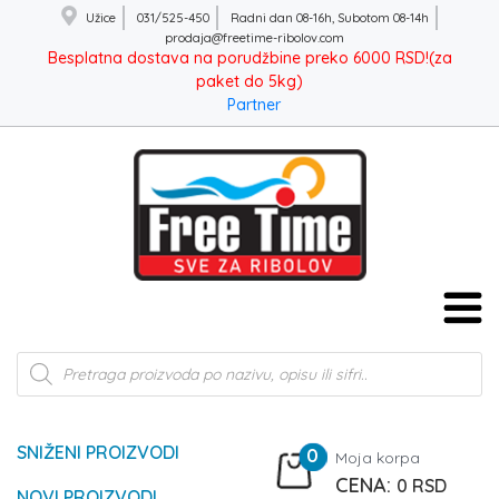
Užice
031/525-450
Radni dan 08-16h, Subotom 08-14h
prodaja@freetime-ribolov.com
Besplatna dostava na porudžbine preko 6000 RSD!(za
paket do 5kg)
Partner
Products
search
SNIŽENI PROIZVODI
0
Moja korpa
0
RSD
NOVI PROIZVODI