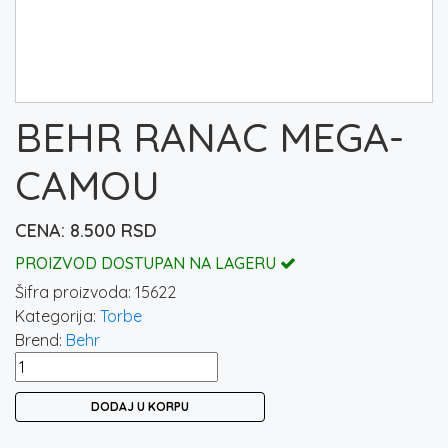
BEHR RANAC MEGA-
CAMOU
8.500
RSD
PROIZVOD DOSTUPAN NA LAGERU
Šifra proizvoda:
15622
Kategorija:
Torbe
Brend:
Behr
BEHR
RANAC
DODAJ U KORPU
MEGA-
CAMOU