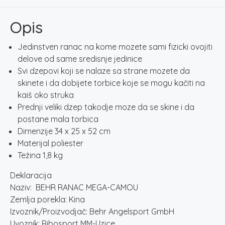
količina
Opis
Jedinstven ranac na kome mozete sami fizicki ovojiti
delove od same sredisnje jedinice
Svi dzepovi koji se nalaze sa strane mozete da
skinete i da dobijete torbice koje se mogu kačiti na
kaiš oko struka
Prednji veliki dzep takodje moze da se skine i da
postane mala torbica
Dimenzije 34 x 25 x 52 cm
Materijal poliester
Težina 1,8 kg
Deklaracija
Naziv: BEHR RANAC MEGA-CAMOU
Zemlja porekla: Kina
Izvoznik/Proizvodjač: Behr Angelsport GmbH
Uvoznik: Ribosport MM-Uzice