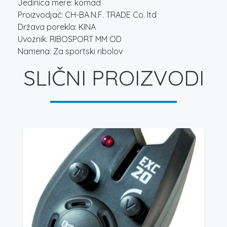
Jedinica mere: komad
Proizvodjač: CH-BA.N.F. TRADE Co. ltd
Država porekla: KINA
Uvoznik: RIBOSPORT MM OD
Namena: Za sportski ribolov
SLIČNI PROIZVODI