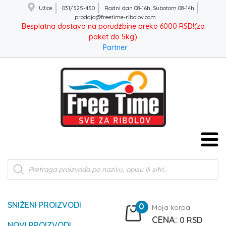
Užice
031/525-450
Radni dan 08-16h, Subotom 08-14h
prodaja@freetime-ribolov.com
Besplatna dostava na porudžbine preko 6000 RSD!(za
paket do 5kg)
Partner
Products
search
SNIŽENI PROIZVODI
0
Moja korpa
0
RSD
NOVI PROIZVODI