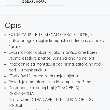
DODAJ U KORPU
-
BITE
INDICATOR
EXC
Opis
IMPULSE
količina
EXTRA CARP – BITE INDICATOR EXC IMPULSE je
indikator ugriza koji je kompaktan i idealan za ribolov
šarana!
Ovaj indikator dolazi na jakom lančiću crne boje i
veoma osetljivo prenosi ugriz šarana na najlon!
Pogodan je za montažu ispod signalizatora na rod
pod-u ili bank stick-u.
“TWIN BALL” sistem za držanje najlona.
Poseduje umetak za svetelću ampulu od 3 mm.
Dostupan je u jednoj boji (CRNO-BELA)
DEKLARACIJA
Naziv robe: EXTRA CARP – BITE INDICATOR EXC
IMPULSE