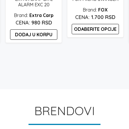
ALARM EXC 20
FOX
Extra Carp
1.700
RSD
980
RSD
ODABERITE OPCIJE
DODAJ U KORPU
Ovaj
proizvod
ima
više
varijanti.
Opcije
mogu
biti
izabrane
na
BRENDOVI
stranici
proizvoda.