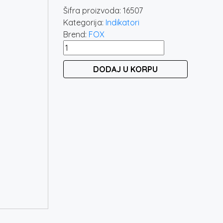
je
je:
Šifra proizvoda:
16507
bila:
4.90
Kategorija:
Indikatori
6.999 rsd.
Brend:
FOX
FOX
MINI
DODAJ U KORPU
MICRON
X
RECEIVER
količina