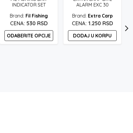
INDICATOR SET
ALARM EXC 30
Fil Fishing
Extra Carp
530
RSD
1.250
RSD
ODABERITE OPCIJE
DODAJ U KORPU
Ovaj
proizvod
ima
više
varijanti.
Opcije
mogu
biti
izabrane
na
stranici
proizvoda.