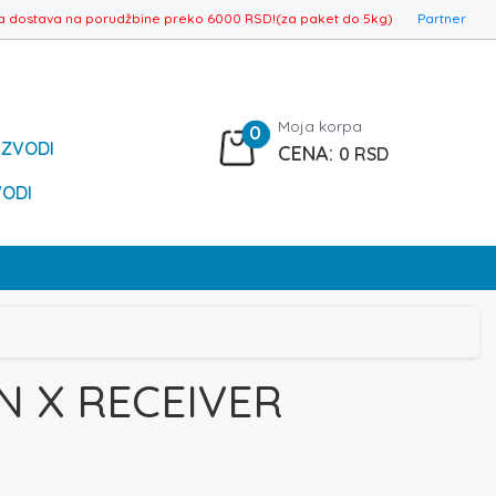
a dostava na porudžbine preko 6000 RSD!(za paket do 5kg)
Partner
Moja korpa
0
IZVODI
0
RSD
VODI
N X RECEIVER
nutna
a