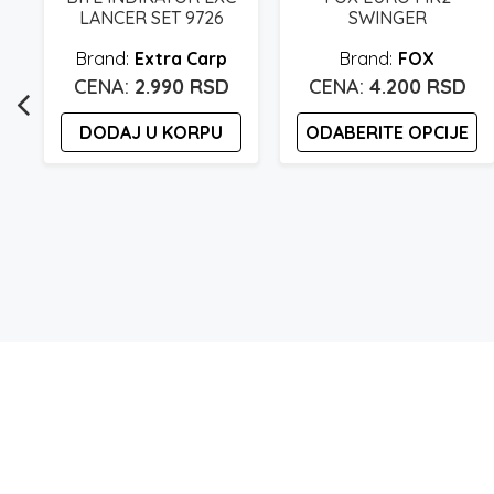
LANCER SET 9726
SWINGER
Extra Carp
FOX
2.990
RSD
4.200
RSD
DODAJ U KORPU
ODABERITE OPCIJE
Ovaj
proizvod
ima
više
varijanti.
Opcije
mogu
biti
izabrane
na
stranici
proizvoda.