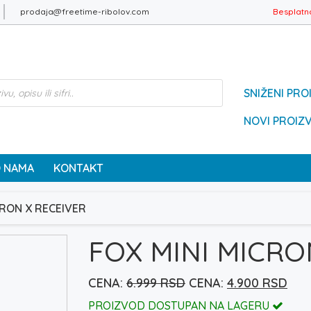
prodaja@freetime-ribolov.com
Besplatn
SNIŽENI PRO
NOVI PROIZ
 NAMA
KONTAKT
CRON X RECEIVER
FOX MINI MICRO
Originalna
Tre
6.999
RSD
4.900
RSD
cena
cen
PROIZVOD DOSTUPAN NA LAGERU