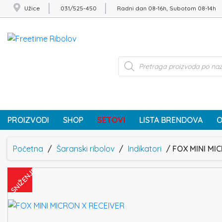
Užice
031/525-450
Radni dan 08-16h, Subotom 08-14h
Products
search
PROIZVODI
SHOP
SETOVI
LISTA BRENDOVA
O
Početna
/
Šaranski ribolov
/
Indikatori
/ FOX MINI MI
SNIŽENJE!