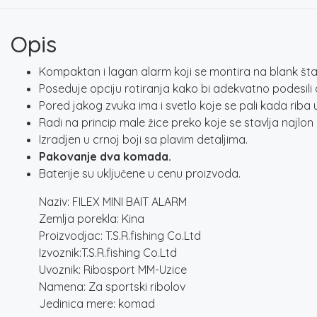
Opis
Kompaktan i lagan alarm koji se montira na blank št
Poseduje opciju rotiranja kako bi adekvatno podesil
Pored jakog zvuka ima i svetlo koje se pali kada ri
Radi na princip male žice preko koje se stavlja najlon
Izradjen u crnoj boji sa plavim detaljima.
Pakovanje dva komada.
Baterije su uključene u cenu proizvoda.
Naziv: FILEX MINI BAIT ALARM
Zemlja porekla: Kina
Proizvodjac: T.S.R.fishing Co.Ltd
Izvoznik:T.S.R.fishing Co.Ltd
Uvoznik: Ribosport MM-Uzice
Namena: Za sportski ribolov
Jedinica mere: komad