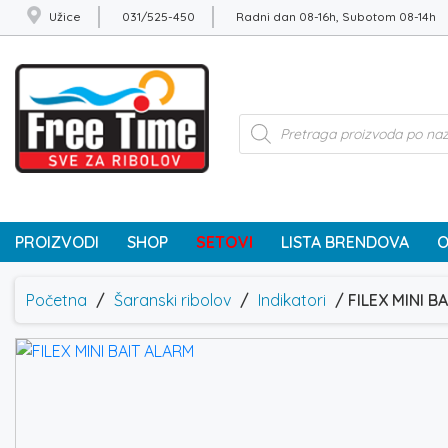
Užice
031/525-450
Radni dan 08-16h, Subotom 08-14h
Products
search
PROIZVODI
SHOP
SETOVI
LISTA BRENDOVA
O
Početna
/
Šaranski ribolov
/
Indikatori
/ FILEX MINI B