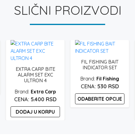
SLIČNI PROIZVODI
FIL FISHING BAIT
INDICATOR SET
EXTRA CARP BITE
ALARM SET EXC
Fil Fishing
ULTRON 4
530
RSD
Extra Carp
5.400
RSD
ODABERITE OPCIJE
Ovaj
DODAJ U KORPU
proizvod
ima
više