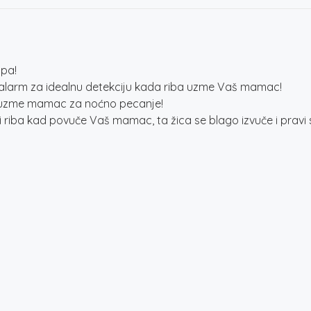
apa!
i alarm za idealnu detekciju kada riba uzme Vaš mamac!
ba uzme mamac za noćno pecanje!
 i riba kad povuče Vaš mamac, ta žica se blago izvuče i pravi s