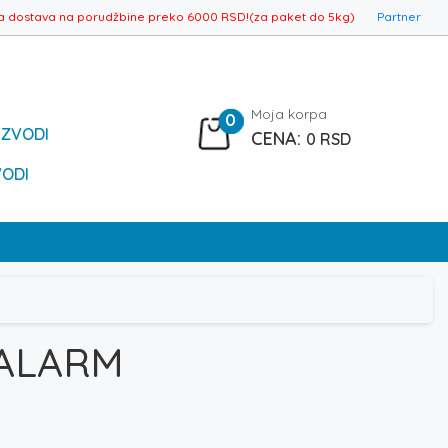
a dostava na porudžbine preko 6000 RSD!(za paket do 5kg)
Partner
Moja korpa
0
IZVODI
0
RSD
VODI
 ALARM