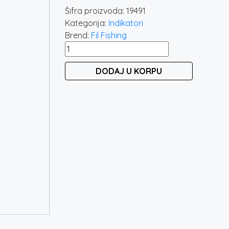
Šifra proizvoda:
19491
Kategorija:
Indikatori
Brend:
Fil Fishing
FILEX
MINI
DODAJ U KORPU
BAIT
ALARM
količina