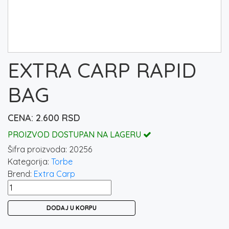
EXTRA CARP RAPID
BAG
2.600
RSD
PROIZVOD DOSTUPAN NA LAGERU
Šifra proizvoda:
20256
Kategorija:
Torbe
Brend:
Extra Carp
EXTRA
CARP
DODAJ U KORPU
RAPID
BAG