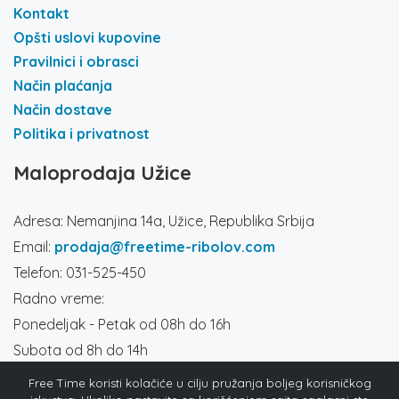
Kontakt
Opšti uslovi kupovine
Pravilnici i obrasci
Način plaćanja
Način dostave
Politika i privatnost
Maloprodaja Užice
Adresa: Nemanjina 14a, Užice, Republika Srbija
Email:
prodaja@freetime-ribolov.com
Telefon: 031-525-450
Radno vreme:
Ponedeljak - Petak od 08h do 16h
Subota od 8h do 14h
Društvene mreže
Free Time koristi kolačiće u cilju pružanja boljeg korisničkog