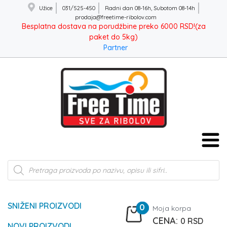
Užice
031/525-450
Radni dan 08-16h, Subotom 08-14h
prodaja@freetime-ribolov.com
Besplatna dostava na porudžbine preko 6000 RSD!(za
paket do 5kg)
Partner
Products
search
SNIŽENI PROIZVODI
0
Moja korpa
0
RSD
NOVI PROIZVODI