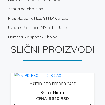
Zemlja porekla: Kina
Proiz./Izvoznik: HEB. G.H.T.P. Co. Ltd.
Uvoznik: Ribosport MM o.d. – Uzice
Namena: Za sportski ribolov
SLIČNI PROIZVODI
L
MATRIX PRO FEEDER CASE
Matrix
5.360
RSD