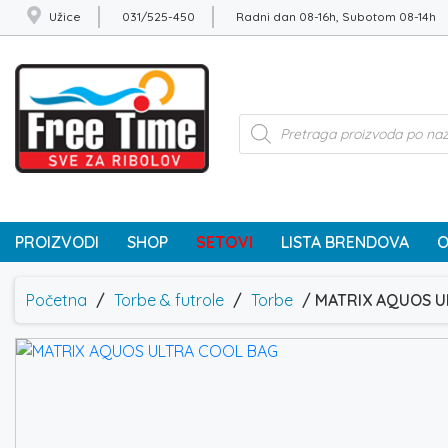
Užice
031/525-450
Radni dan 08-16h, Subotom 08-14h
Products
search
PROIZVODI
SHOP
SETOVI
LISTA BRENDOVA
O
Početna
/
Torbe & futrole
/
Torbe
/ MATRIX AQUOS U