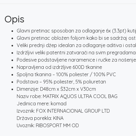
Opis
Glavni pretinac sposoban za odlaganje 6x (3.3pt) kut
Glavni pretinac obložen folijom kako bi se sadržaj os
Veliki prednji džep idealan za odlaganje aditiva i ost
Izdržljivi veliki patentni zatvarači na svim pregradama
Podesive podstavljene naramenice i ručke za nošenje
Napravljena od izdržljive 600D tkanine
Spoljna tkanina – 100% poliester / 100% PVC
Podstava – 95% poliester, 5% poliuretan
Dimenzije: D48cm x Š32cm x V30cm
Naziv robe: MATRIX AQUOS ULTRA COOL BAG
Jedinica mere: komad
Izvoznik: FOX INTERNACIONAL GROUP LTD
Država porekla: KINA
Uvoznik: RIBOSPORT MM OD