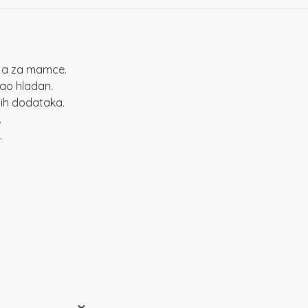
ija za mamce.
tao hladan.
alih dodataka.
.
.