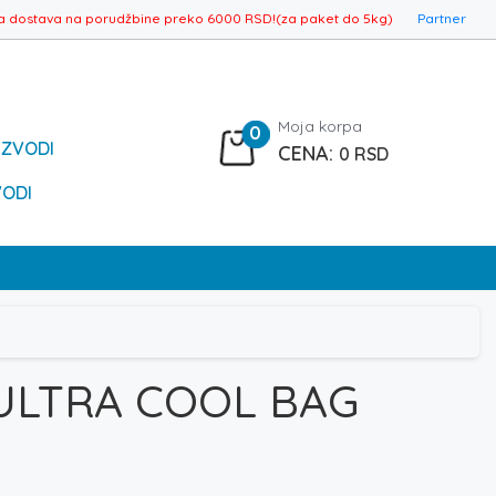
a dostava na porudžbine preko 6000 RSD!(za paket do 5kg)
Partner
Moja korpa
0
IZVODI
0
RSD
VODI
ULTRA COOL BAG