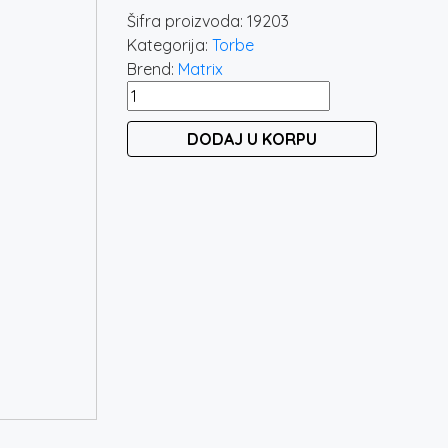
Šifra proizvoda:
19203
Kategorija:
Torbe
Brend:
Matrix
MATRIX
AQUOS
DODAJ U KORPU
ULTRA
COOL
BAG
količina