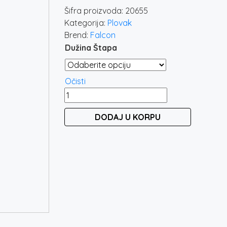
Šifra proizvoda:
20655
Kategorija:
Plovak
Brend:
Falcon
Dužina Štapa
Očisti
FALCON
HERCULES
DODAJ U KORPU
BOLO
SLIM
količina