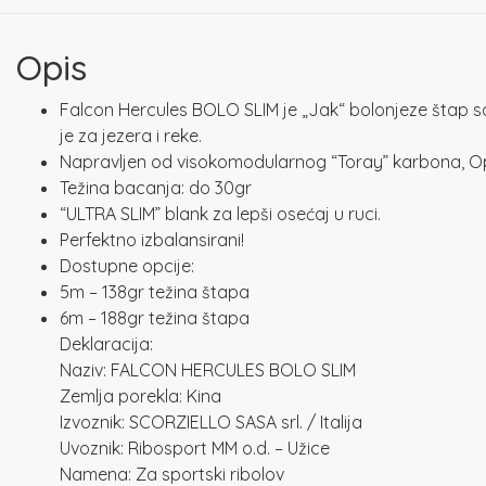
Opis
Falcon Hercules BOLO SLIM je „Jak“ bolonjeze štap s
je za jezera i reke.
Napravljen od visokomodularnog “Toray” karbona, Opre
Težina bacanja: do 30gr
“ULTRA SLIM” blank za lepši osećaj u ruci.
Perfektno izbalansirani!
Dostupne opcije:
5m – 138gr težina štapa
6m – 188gr težina štapa
Deklaracija:
Naziv: FALCON HERCULES BOLO SLIM
Zemlja porekla: Kina
Izvoznik: SCORZIELLO SASA srl. / Italija
Uvoznik: Ribosport MM o.d. – Užice
Namena: Za sportski ribolov