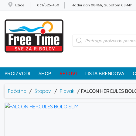
Užice
031/525-450
Radni dan 08-16h, Subotom 08-14h
Products
search
PROIZVODI
SHOP
SETOVI
LISTA BRENDOVA
O
Početna
/
Štapovi
/
Plovak
/ FALCON HERCULES BOLO