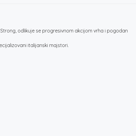
 Strong, odlikuje se progresivnom akcijom vrha i pogodan
alizovani italijanski majstori.