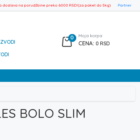
a dostava na porudžbine preko 6000 RSD!(za paket do 5kg)
Partner
Moja korpa
0
IZVODI
0
RSD
VODI
ES BOLO SLIM
Raspon
cena: