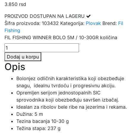
3.850
rsd
PROIZVOD DOSTUPAN NA LAGERU
Šifra proizvoda:
103432
Kategorija:
Plovak
Brend:
Fil
Fishing
FIL FISHING WINNER BOLO 5M / 10-30GR količina
Dodaj u korpu
Opis
Bolonjez odličnih karakteristika koji obezbeđuje
snagu, idealnu tvrdoću i progresivnu akciju.
Opremljen serijom jednostopalnih SIC
sprovodnika koji obezbeđuju savršen izbačaj.
Idealan za ribolov bele ribe na jezerima i rekama.
Dužina: 5 m
Tezina bacanja 10-30 g
Težina stapa: 237 g