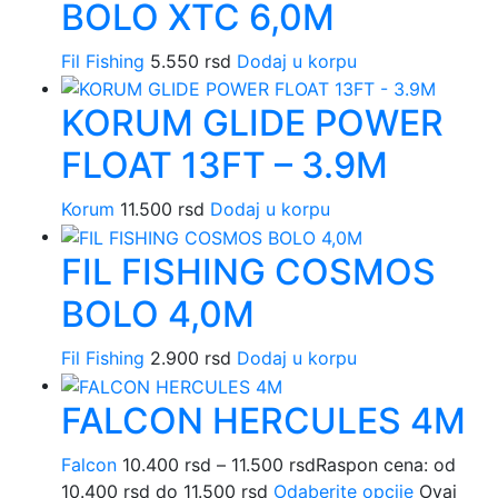
BOLO XTC 6,0M
Fil Fishing
5.550
rsd
Dodaj u korpu
KORUM GLIDE POWER
FLOAT 13FT – 3.9M
Korum
11.500
rsd
Dodaj u korpu
FIL FISHING COSMOS
BOLO 4,0M
Fil Fishing
2.900
rsd
Dodaj u korpu
FALCON HERCULES 4M
Falcon
10.400
rsd
–
11.500
rsd
Raspon cena: od
10.400 rsd do 11.500 rsd
Odaberite opcije
Ovaj