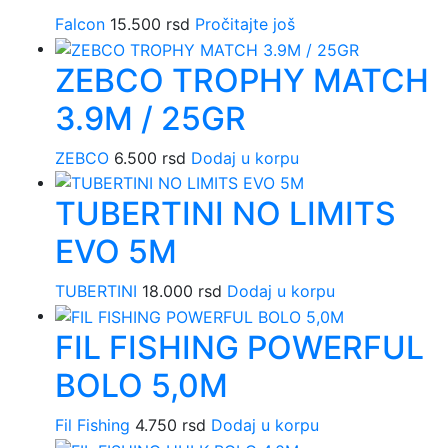
Falcon
15.500
rsd
Pročitajte još
ZEBCO TROPHY MATCH
3.9M / 25GR
ZEBCO
6.500
rsd
Dodaj u korpu
TUBERTINI NO LIMITS
EVO 5M
TUBERTINI
18.000
rsd
Dodaj u korpu
FIL FISHING POWERFUL
BOLO 5,0M
Fil Fishing
4.750
rsd
Dodaj u korpu