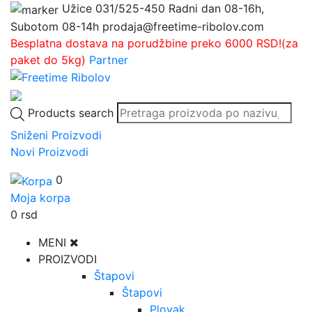
Užice
031/525-450
Radni dan 08-16h,
Subotom 08-14h
prodaja@freetime-ribolov.com
Besplatna dostava na porudžbine preko 6000 RSD!(za
paket do 5kg)
Partner
Products search
Sniženi Proizvodi
Novi Proizvodi
0
Moja korpa
0
rsd
MENI
PROIZVODI
Štapovi
Štapovi
Plovak