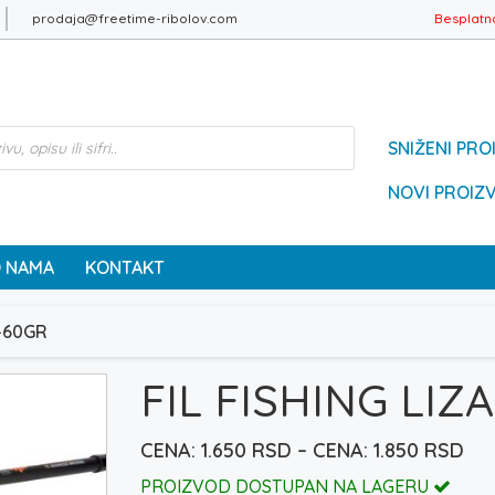
prodaja@freetime-ribolov.com
Besplatn
SNIŽENI PRO
NOVI PROIZ
 NAMA
KONTAKT
0-60GR
FIL FISHING LIZ
Ra
1.650
RSD
–
1.850
RSD
cen
PROIZVOD DOSTUPAN NA LAGERU