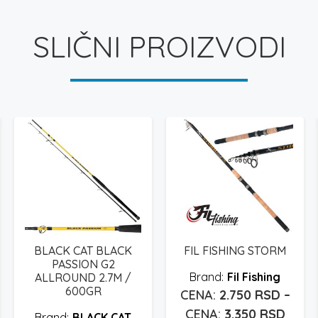
SLIČNI PROIZVODI
BLACK CAT BLACK
FIL FISHING STORM
PASSION G2
Fil Fishing
ALLROUND 2.7M /
600GR
2.750
RSD
–
Rasp
3.350
RSD
BLACK CAT