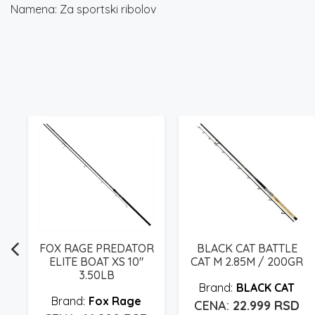
Namena: Za sportski ribolov
–
Raspon
FOX RAGE PREDATOR
BLACK CAT BATTLE
cena:
ELITE BOAT XS 10″
CAT M 2.85M / 200GR
3.50LB
od
BLACK CAT
21.999 rsd
Fox Rage
22.999
RSD