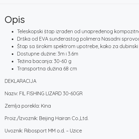
Opis
Teleskopski štap izrađen od unapređenog kompozitno
Drška od EVA sunđerastog polimera Nasadni sprovod
Štap sa širokim spektrom upotrebe, kako za dubinski r
Dostupne dužine: 3m i 3.6m
Težina bacanja: 30-60 g
Transportna dužina 68 cm
DEKLARACIJA
Naziv: FIL FISHING LIZARD 30-60GR
Zemlja porekla: Kina
Proiz./Izvoznik: Beijing Hairan Co.,Ltd.
Uvoznik: Ribosport MM o.d. – Uzice