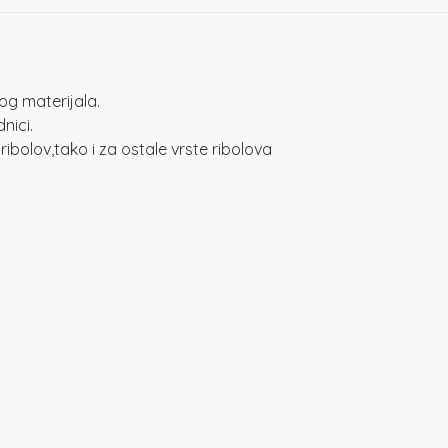
g materijala.
nici.
ibolov,tako i za ostale vrste ribolova