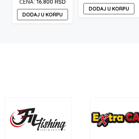
do
16.800
RSD
DODAJ U KORPU
24.500 rsd
DODAJ U KORPU