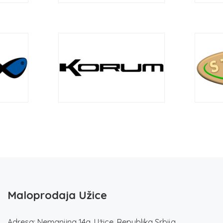
Maloprodaja Užice
Adresa: Nemanjina 14a, Užice, Republika Srbija