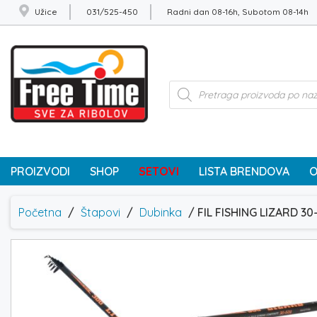
Užice
031/525-450
Radni dan 08-16h, Subotom 08-14h
Products
search
PROIZVODI
SHOP
SETOVI
LISTA BRENDOVA
O
Početna
/
Štapovi
/
Dubinka
/ FIL FISHING LIZARD 3