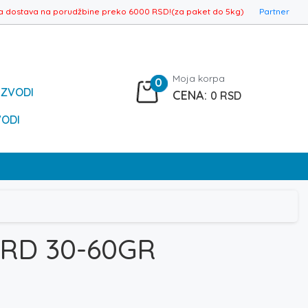
a dostava na porudžbine preko 6000 RSD!(za paket do 5kg)
Partner
Moja korpa
0
IZVODI
0
RSD
VODI
ARD 30-60GR
spon
a: