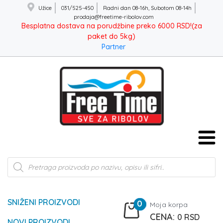
Užice
031/525-450
Radni dan 08-16h, Subotom 08-14h
prodaja@freetime-ribolov.com
Besplatna dostava na porudžbine preko 6000 RSD!(za
paket do 5kg)
Partner
Products
search
SNIŽENI PROIZVODI
0
Moja korpa
0
RSD
NOVI PROIZVODI