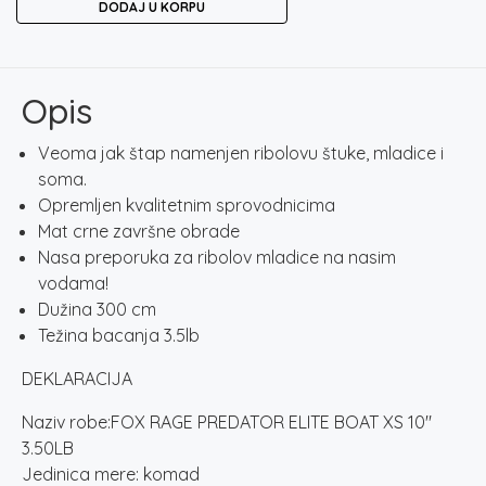
DODAJ U KORPU
PREDATOR
ELITE
BOAT
XS
Opis
10"
3.50LB
Veoma jak štap namenjen ribolovu štuke, mladice i
količina
soma.
Opremljen kvalitetnim sprovodnicima
Mat crne završne obrade
Nasa preporuka za ribolov mladice na nasim
vodama!
Dužina 300 cm
Težina bacanja 3.5lb
DEKLARACIJA
Naziv robe:FOX RAGE PREDATOR ELITE BOAT XS 10″
3.50LB
Jedinica mere: komad