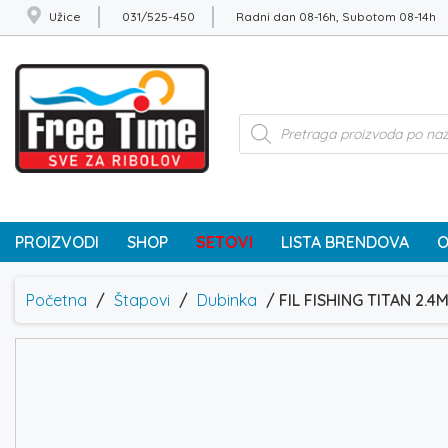
Užice
031/525-450
Radni dan 08-16h, Subotom 08-14h
Products
search
PROIZVODI
SHOP
SETOVI
LISTA BRENDOVA
O
Početna
/
Štapovi
/
Dubinka
/ FIL FISHING TITAN 2.4