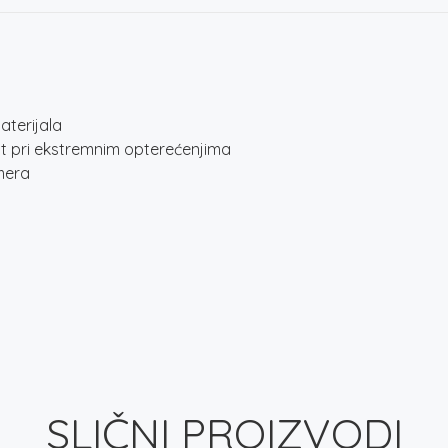
aterijala
vost pri ekstremnim opterećenjima
mera
SLIČNI PROIZVODI