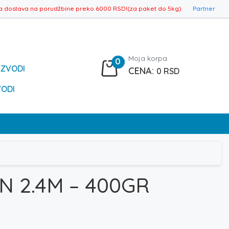
a dostava na porudžbine preko 6000 RSD!(za paket do 5kg)
Partner
Moja korpa
0
IZVODI
0
RSD
VODI
AN 2.4M – 400GR