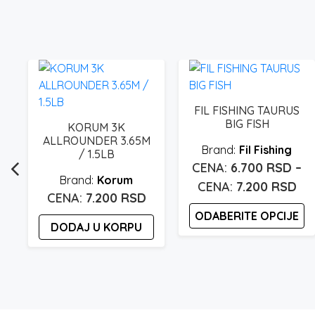
FIL FISHING TAURUS
BIG FISH
KORUM 3K
ALLROUNDER 3.65M
Fil Fishing
/ 1.5LB
6.700
RSD
–
Korum
Ra
7.200
RSD
7.200
RSD
ce
ODABERITE OPCIJE
od
DODAJ U KORPU
6.7
Ovaj
proizvod
do
ima
7.2
više
varijanti.