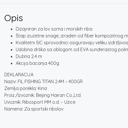
Opis
Dizajniran za lov soma i morskih riba
Štap izuzetne snage, izrađen od fiber kompozitnog m
Kvalitetni SIC sprovodnici osiguravaju veliku izdržlji
Udobna drška sa oblogom od EVA sunđerastog poli
Dužina 2.4 m
Akcija bacanja 400g
DEKLARACIJA
Naziv: FIL FISHING TITAN 2.4M – 400GR
Zemlja porekla: Kina
Proiz./Izvoznik: Beijing Hairan Co.,Ltd.
Uvoznik: Ribosport MM o.d. – Uzice
Namena: Za sportski ribolov