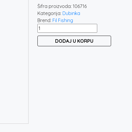
Šifra proizvoda:
106716
Kategorija:
Dubinka
Brend:
Fil Fishing
FIL
FISHING
DODAJ U KORPU
TITAN
2.4M
-
400GR
količina