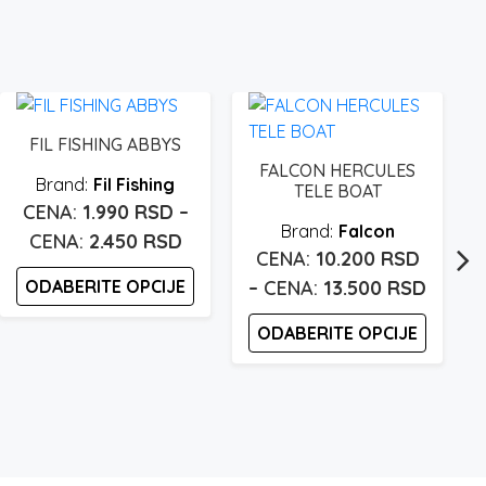
FIL FISHING ABBYS
FALCON HERCULES
Fil Fishing
TELE BOAT
1.990
RSD
–
Falcon
Raspon
2.450
RSD
10.200
RSD
cena:
Raspo
ODABERITE OPCIJE
–
13.500
RSD
od
pon
cena:
1.990 rsd
Ovaj
ODABERITE OPCIJE
:
od
proizvod
do
10.200
Ovaj
ima
2.450 rsd
0 rsd
proizvod
do
više
ima
13.500
varijanti.
više
00 rsd
Opcije
varijanti.
mogu