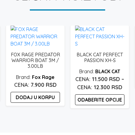
FOX RAGE PREDATOR
BLACK CAT PERFECT
WARRIOR BOAT 3M /
PASSION XH-S
3.00LB
BLACK CAT
Fox Rage
11.500
RSD
–
spon
7.900
RSD
Ras
12.300
RSD
na:
cena
DODAJ U KORPU
ODABERITE OPCIJE
od
00 rsd
11.50
Ovaj
proizvod
do
00 rsd
ima
12.3
više