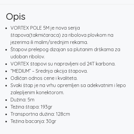
5M
količina
Opis
VORTEX POLE 5M je nova serija
štapova(takmičaraca) za ribolova plovkom na
jezerima ili malim/srednjim rekama.
Štapovi prelepog dizajan sa plutanim drškama za
udoban ribolov.
VORTEX štapovi su napravljeni od 24T karbona.
“MEDIUM” – Srednja akcija štapova.
Odličan odnos cene i kvaliteta.
Svaki štap je na vrhu opremljen sa adekvatnim i lepo
zalepljenim konektorom.
Dužina: 5m
Težina štapa: 193gr
Transportna dužina: 128cm
Težina bacanja: 30gr