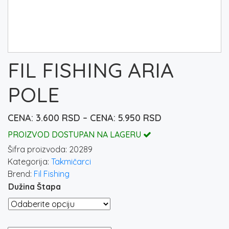
FIL FISHING ARIA
POLE
Raspon
3.600
RSD
–
5.950
RSD
cena:
PROIZVOD DOSTUPAN NA LAGERU
od
Šifra proizvoda:
20289
3.600 rsd
Kategorija:
Takmičarci
do
Brend:
Fil Fishing
5.950 rsd
Dužina Štapa