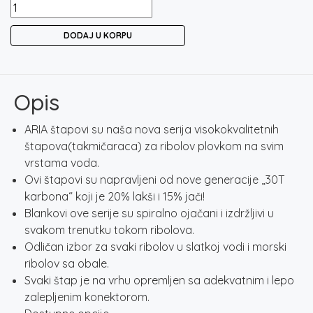
FIL
FISHING
DODAJ U KORPU
ARIA
POLE
količina
Opis
ARIA štapovi su naša nova serija visokokvalitetnih
štapova(takmičaraca) za ribolov plovkom na svim
vrstama voda.
Ovi štapovi su napravljeni od nove generacije „30T
karbona“ koji je 20% lakši i 15% jači!
Blankovi ove serije su spiralno ojačani i izdržljivi u
svakom trenutku tokom ribolova.
Odličan izbor za svaki ribolov u slatkoj vodi i morski
ribolov sa obale.
Svaki štap je na vrhu opremljen sa adekvatnim i lepo
zalepljenim konektorom.