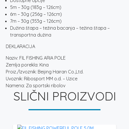
Dostupne opcije
5m – 30g (183g – 126cm)
6m – 30g (256g – 126cm)
7m – 30g (353g – 126cm)
Dužina štapa – težina bacanja – težina štapa –
transportna dužina
DEKLARACIJA
Naziv: FIL FISHING ARIA POLE
Zemlja porekla: Kina
Proiz./Izvoznik: Beijing Hairan Co.,Ltd.
Uvoznik: Ribosport MM o.d. – Uzice
Namena: Za sportski ribolov
SLIČNI PROIZVODI