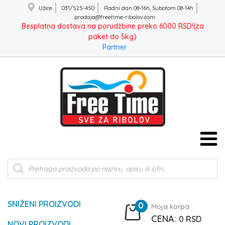
Užice
031/525-450
Radni dan 08-16h, Subotom 08-14h
prodaja@freetime-ribolov.com
Besplatna dostava na porudžbine preko 6000 RSD!(za
paket do 5kg)
Partner
Products
search
SNIŽENI PROIZVODI
0
Moja korpa
0
RSD
NOVI PROIZVODI