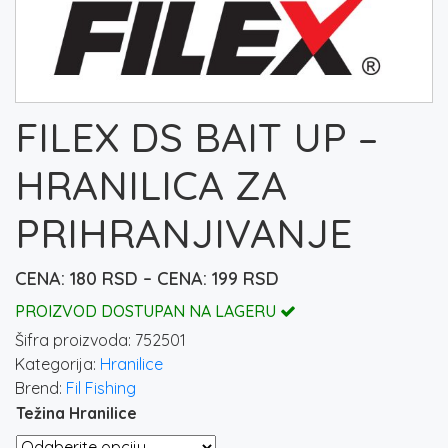
FILEX DS BAIT UP –
HRANILICA ZA
PRIHRANJIVANJE
Raspon
180
RSD
–
199
RSD
cena:
PROIZVOD DOSTUPAN NA LAGERU
od
Šifra proizvoda:
752501
180 rsd
Kategorija:
Hranilice
do
Brend:
Fil Fishing
199 rsd
Težina Hranilice