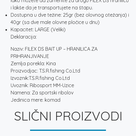
lako možete da zamenite za drugu FILEX DS hranilicu
i lakše da je transportujete na štapu.
Dostupna u dve težine: 25gr (bez olovnog otežanja) i
40gr (sa dve male olovne pločice u dnu)
Kapacitet: LARGE (Veliki)
Deklaracija:
Naziv: FILEX DS BAIT UP – HRANILICA ZA
PRIHRANJIVANJE
Zemlja porekla: Kina
Proizvodjac: T.S.R.fishing Co.Ltd
Izvoznik:T.S.R.fishing Co.Ltd
Uvoznik: Ribosport MM-Uzice
Namena: Za sportski ribolov
Jedinica mere: komad
SLIČNI PROIZVODI