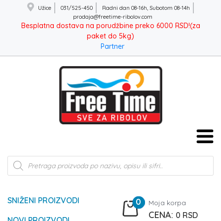
Užice
031/525-450
Radni dan 08-16h, Subotom 08-14h
prodaja@freetime-ribolov.com
Besplatna dostava na porudžbine preko 6000 RSD!(za
paket do 5kg)
Partner
Products
search
SNIŽENI PROIZVODI
0
Moja korpa
0
RSD
NOVI PROIZVODI