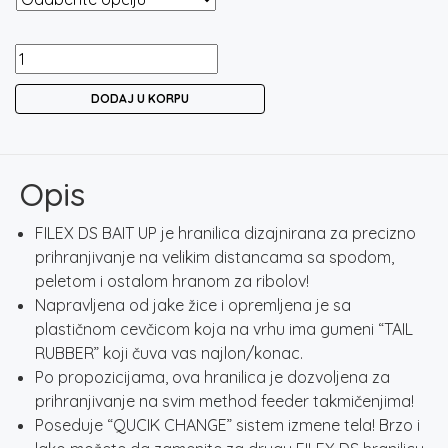
FILEX
DS
DODAJ U KORPU
BAIT
UP
-
HRANILICA
Opis
ZA
PRIHRANJIVANJE
FILEX DS BAIT UP je hranilica dizajnirana za precizno
količina
prihranjivanje na velikim distancama sa spodom,
peletom i ostalom hranom za ribolov!
Napravljena od jake žice i opremljena je sa
plastičnom cevčicom koja na vrhu ima gumeni “TAIL
RUBBER” koji čuva vas najlon/konac.
Po propozicijama, ova hranilica je dozvoljena za
prihranjivanje na svim method feeder takmičenjima!
Poseduje “QUCIK CHANGE” sistem izmene tela! Brzo i