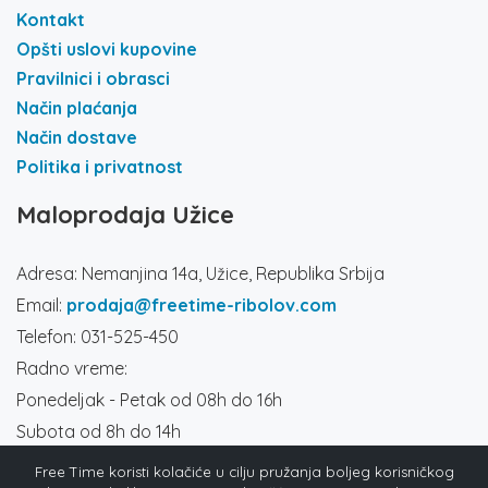
Kontakt
Opšti uslovi kupovine
Pravilnici i obrasci
Način plaćanja
Način dostave
Politika i privatnost
Maloprodaja Užice
Adresa: Nemanjina 14a, Užice, Republika Srbija
Email:
prodaja@freetime-ribolov.com
Telefon: 031-525-450
Radno vreme:
Ponedeljak - Petak od 08h do 16h
Subota od 8h do 14h
Društvene mreže
Free Time koristi kolačiće u cilju pružanja boljeg korisničkog