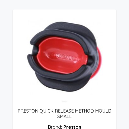
LEASE METHOD MOULD
PRESTON ABSOLUTE WIND
MALL
SOLID LARGE
Preston
Preston