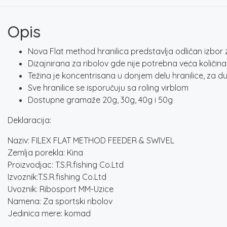
Opis
Nova Flat method hranilica predstavlja odličan izbor 
Dizajnirana za ribolov gde nije potrebna veća količin
Težina je koncentrisana u donjem delu hranilice, za d
Sve hranilice se isporučuju sa roling virblom
Dostupne gramaže 20g, 30g, 40g i 50g
Deklaracija:
Naziv: FILEX FLAT METHOD FEEDER & SWIVEL
Zemlja porekla: Kina
Proizvodjac: T.S.R.fishing Co.Ltd
Izvoznik:T.S.R.fishing Co.Ltd
Uvoznik: Ribosport MM-Uzice
Namena: Za sportski ribolov
Jedinica mere: komad