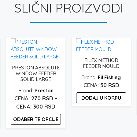
SLIČNI PROIZVODI
FILEX METHOD
FEEDER MOULD
PRESTON ABSOLUTE
WINDOW FEEDER
Fil Fishing
SOLID LARGE
50
RSD
Preston
270
RSD
–
DODAJ U KORPU
pon
Raspon
300
RSD
a:
cena:
ODABERITE OPCIJE
od
 rsd
270 rsd
Ovaj