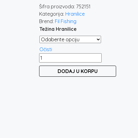
od
Šifra proizvoda:
752151
65 rsd
Kategorija:
Hranilice
do
Brend:
Fil Fishing
90 rsd
Težina Hranilice
Očisti
FILEX
FLAT
DODAJ U KORPU
METHOD
FEEDER
&
SWIVEL
količina