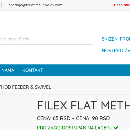
prodaja@freetime-ribolov.com
Besplatn
SNIŽENI PRO
NOVI PROIZ
 NAMA
KONTAKT
ETHOD FEEDER & SWIVEL
FILEX FLAT MET
Raspon
65
RSD
–
90
RSD
cena:
PROIZVOD DOSTUPAN NA LAGERU