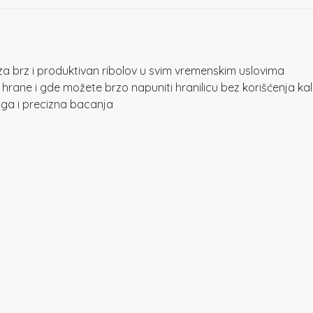
za brz i produktivan ribolov u svim vremenskim uslovima
a hrane i gde možete brzo napuniti hranilicu bez korišćenja ka
uga i precizna bacanja