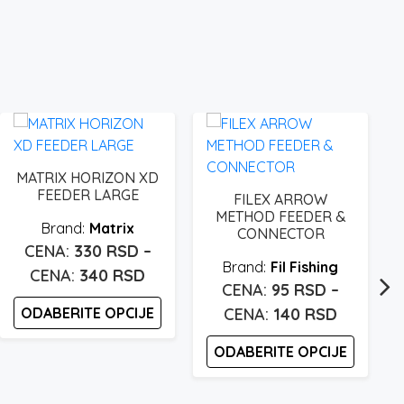
MATRIX HORIZON XD
FEEDER LARGE
FILEX ARROW
METHOD FEEDER &
Matrix
CONNECTOR
330
RSD
–
Fil Fishing
Raspon
340
RSD
95
RSD
–
cena:
Raspon
ODABERITE OPCIJE
140
RSD
od
cena:
330 rsd
Ovaj
ODABERITE OPCIJE
od
proizvod
do
95 rsd
Ovaj
ima
340 rsd