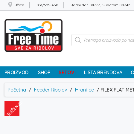
Užice
031/525-450
Radni dan 08-16h, Subotom 08-14h
Products
search
PROIZVODI
SHOP
SETOVI
LISTA BRENDOVA
O
Početna
/
Feeder Ribolov
/
Hranilice
/ FILEX FLAT M
SNIŽENJE!