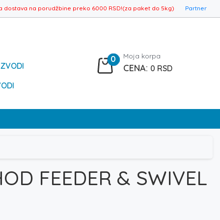
a dostava na porudžbine preko 6000 RSD!(za paket do 5kg)
Partner
Moja korpa
0
IZVODI
0
RSD
VODI
HOD FEEDER & SWIVEL