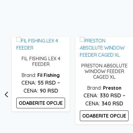
E
FIL FISHING LEX 4
FEEDER
PRESTON ABSOLUTE
WINDOW FEEDER
Fil Fishing
CAGED XL
55
RSD
–
Preston
Raspon
90
RSD
330
RSD
–
cena:
Ras
ODABERITE OPCIJE
340
RSD
od
cen
55 rsd
Ovaj
ODABERITE OPCIJE
od
proizvod
do
330
Ovaj
ima
90 rsd