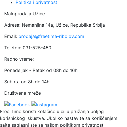
Politika i privatnost
Maloprodaja Užice
Adresa: Nemanjina 14a, Užice, Republika Srbija
Email:
prodaja@freetime-ribolov.com
Telefon: 031-525-450
Radno vreme:
Ponedeljak - Petak od 08h do 16h
Subota od 8h do 14h
Društvene mreže
Free Time koristi kolačiće u cilju pružanja boljeg
korisničkog iskustva. Ukoliko nastavite sa korišćenjem
sajta saglasni ste sa našom politikom privatnosti