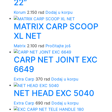
22”
Korum
2.150
rsd
Dodaj u korpu
MATRIX CARP SCOOP
XL NET
Matrix
2.100
rsd
Pročitajte još
CARP NET JOINT EXC
6649
Extra Carp
370
rsd
Dodaj u korpu
NET HEAD EXC 5040
Extra Carp
690
rsd
Dodaj u korpu