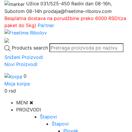
Užice
031/525-450
Radni dan 08-16h,
Subotom 08-14h
prodaja@freetime-ribolov.com
Besplatna dostava na porudžbine preko 6000 RSD!(za
paket do 5kg)
Partner
Products search
Sniženi Proizvodi
Novi Proizvodi
0
Moja korpa
0
rsd
MENI
PROIZVODI
Štapovi
Štapovi
Plovak