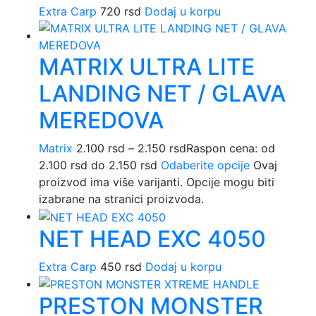
Extra Carp
720
rsd
Dodaj u korpu
MATRIX ULTRA LITE
LANDING NET / GLAVA
MEREDOVA
Matrix
2.100
rsd
–
2.150
rsd
Raspon cena: od
2.100 rsd do 2.150 rsd
Odaberite opcije
Ovaj
proizvod ima više varijanti. Opcije mogu biti
izabrane na stranici proizvoda.
NET HEAD EXC 4050
Extra Carp
450
rsd
Dodaj u korpu
PRESTON MONSTER