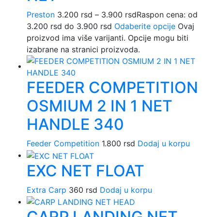
Preston
3.200
rsd
–
3.900
rsd
Raspon cena: od
3.200 rsd do 3.900 rsd
Odaberite opcije
Ovaj
proizvod ima više varijanti. Opcije mogu biti
izabrane na stranici proizvoda.
FEEDER COMPETITION
OSMIUM 2 IN 1 NET
HANDLE 340
Feeder Competition
1.800
rsd
Dodaj u korpu
EXC NET FLOAT
Extra Carp
360
rsd
Dodaj u korpu
CARP LANDING NET