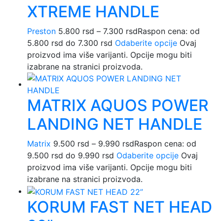
XTREME HANDLE
Preston
5.800
rsd
–
7.300
rsd
Raspon cena: od
5.800 rsd do 7.300 rsd
Odaberite opcije
Ovaj
proizvod ima više varijanti. Opcije mogu biti
izabrane na stranici proizvoda.
MATRIX AQUOS POWER
LANDING NET HANDLE
Matrix
9.500
rsd
–
9.990
rsd
Raspon cena: od
9.500 rsd do 9.990 rsd
Odaberite opcije
Ovaj
proizvod ima više varijanti. Opcije mogu biti
izabrane na stranici proizvoda.
KORUM FAST NET HEAD