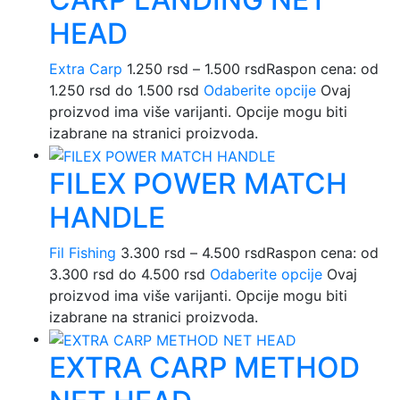
HEAD
Extra Carp
1.250
rsd
–
1.500
rsd
Raspon cena: od
1.250 rsd do 1.500 rsd
Odaberite opcije
Ovaj
proizvod ima više varijanti. Opcije mogu biti
izabrane na stranici proizvoda.
FILEX POWER MATCH
HANDLE
Fil Fishing
3.300
rsd
–
4.500
rsd
Raspon cena: od
3.300 rsd do 4.500 rsd
Odaberite opcije
Ovaj
proizvod ima više varijanti. Opcije mogu biti
izabrane na stranici proizvoda.
EXTRA CARP METHOD