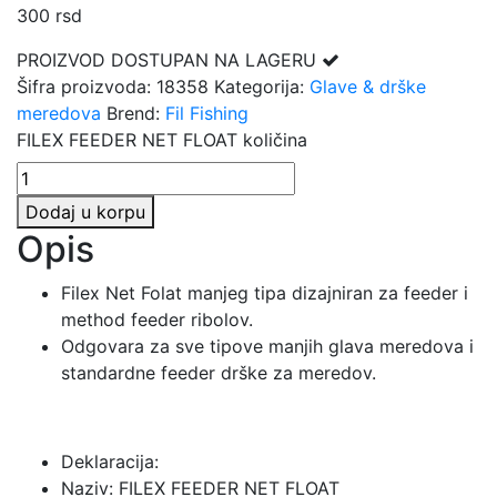
300
rsd
PROIZVOD DOSTUPAN NA LAGERU
Šifra proizvoda:
18358
Kategorija:
Glave & drške
meredova
Brend:
Fil Fishing
FILEX FEEDER NET FLOAT količina
Dodaj u korpu
Opis
Filex Net Folat manjeg tipa dizajniran za feeder i
method feeder ribolov.
Odgovara za sve tipove manjih glava meredova i
standardne feeder drške za meredov.
Deklaracija:
Naziv: FILEX FEEDER NET FLOAT