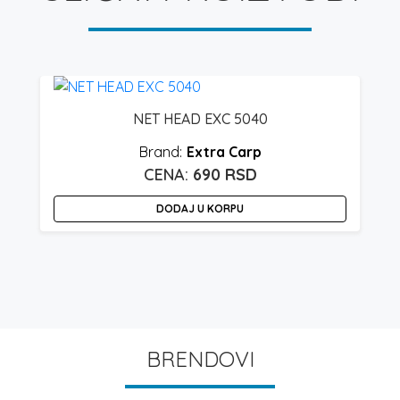
NET HEAD EXC 5040
Extra Carp
690
RSD
DODAJ U KORPU
O
p
i
v
BRENDOVI
v
O