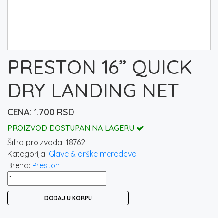
PRESTON 16” QUICK
DRY LANDING NET
1.700
RSD
PROIZVOD DOSTUPAN NA LAGERU
Šifra proizvoda:
18762
Kategorija:
Glave & drške meredova
Brend:
Preston
PRESTON
16”
DODAJ U KORPU
QUICK
DRY