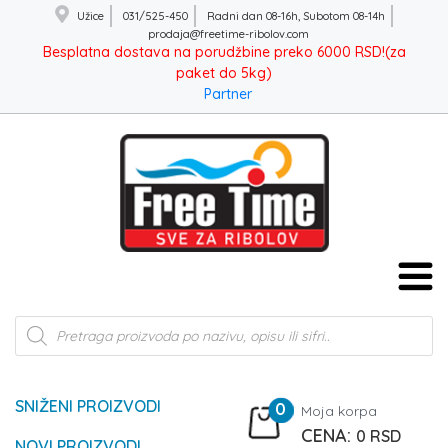
Užice
031/525-450
Radni dan 08-16h, Subotom 08-14h
prodaja@freetime-ribolov.com
Besplatna dostava na porudžbine preko 6000 RSD!(za
paket do 5kg)
Partner
Products
search
SNIŽENI PROIZVODI
0
Moja korpa
0
RSD
NOVI PROIZVODI