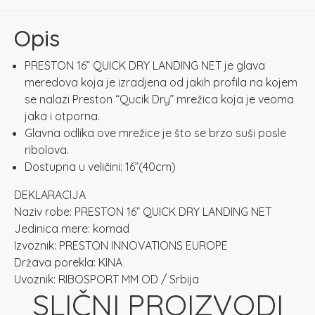
LANDING
NET
Opis
količina
PRESTON 16” QUICK DRY LANDING NET je glava
meredova koja je izradjena od jakih profila na kojem
se nalazi Preston “Qucik Dry” mrežica koja je veoma
jaka i otporna.
Glavna odlika ove mrežice je što se brzo suši posle
ribolova.
Dostupna u veličini: 16”(40cm)
DEKLARACIJA
Naziv robe: PRESTON 16” QUICK DRY LANDING NET
Jedinica mere: komad
Izvoznik: PRESTON INNOVATIONS EUROPE
Država porekla: KINA
Uvoznik: RIBOSPORT MM OD / Srbija
SLIČNI PROIZVODI