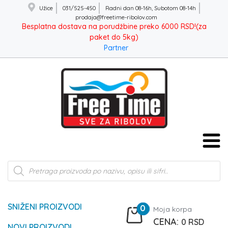
Užice
031/525-450
Radni dan 08-16h, Subotom 08-14h
prodaja@freetime-ribolov.com
Besplatna dostava na porudžbine preko 6000 RSD!(za
paket do 5kg)
Partner
Products
search
SNIŽENI PROIZVODI
0
Moja korpa
0
RSD
NOVI PROIZVODI