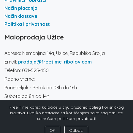
Pravilnici i obrasci
Način plaćanja
Način dostave
Politika i privatnost
Maloprodaja Užice
Adresa: Nemanjina 14a, Užice, Republika Srbija
Email:
prodaja@freetime-ribolov.com
Telefon: 031-525-450
Radno vreme:
Ponedeljak - Petak od 08h do 16h
Subota od 8h do 14h
Društvene mreže
Free Time koristi kolačiće u cilju pružanja boljeg korisničkog
iskustva. Ukoliko nastavite sa korišćenjem sajta saglasni ste
sa našom politikom privatnosti
OK
Odbaci