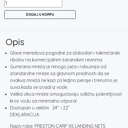
PRESTON
CARP
DODAJ U KORPU
XS
LANDING
NETS
količina
Opis
Glave meredova pogodne za slobodan i takmičarski
ribolov na komercijalnim šaranskim revirima.
Gumirana mreža je mnogo jača i robusnija od
standardne mreže sa glavnom prednosti da se
ovakva mreža ne kači za ledjno peraje i trenutno je
suva kada se izvadi iz vode.
Velika okca mreže omogućavaju odličnu pokretljivost
kroz vodu sa minimalno otpora!
Dostupan u veličini 24” i 22”
DEKLARACIJA
Naziv robe: PRESTON CARP XS LANDING NETS