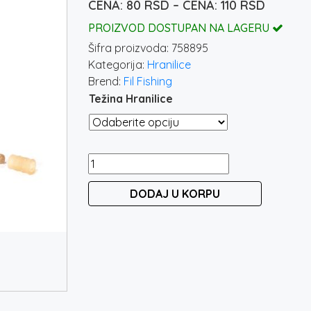
Raspon
80
RSD
–
110
RSD
cena:
PROIZVOD DOSTUPAN NA LAGERU
od
Šifra proizvoda:
758895
80 rsd
Kategorija:
Hranilice
do
Brend:
Fil Fishing
110 rsd
Težina Hranilice
FILEX
QUICK
DODAJ U KORPU
CHANGE
FLAT
FEEDER
&
CONNECTOR
količina