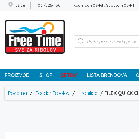
Užice
031/525-450
Radni dan 08-16h, Subotom 08-14h
Products
search
PROIZVODI
SHOP
SETOVI
LISTA BRENDOVA
O
Početna
/
Feeder Ribolov
/
Hranilice
/ FILEX QUICK 