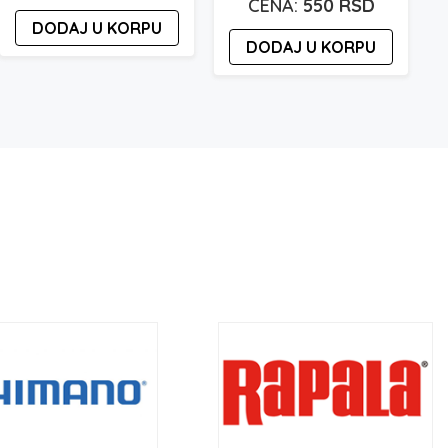
550
RSD
n
DODAJ U KORPU
DODAJ U KORPU
sd
sd
b