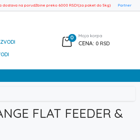
a dostava na porudžbine preko 6000 RSD!(za paket do 5kg)
Partner
Moja korpa
0
IZVODI
0
RSD
VODI
ANGE FLAT FEEDER &