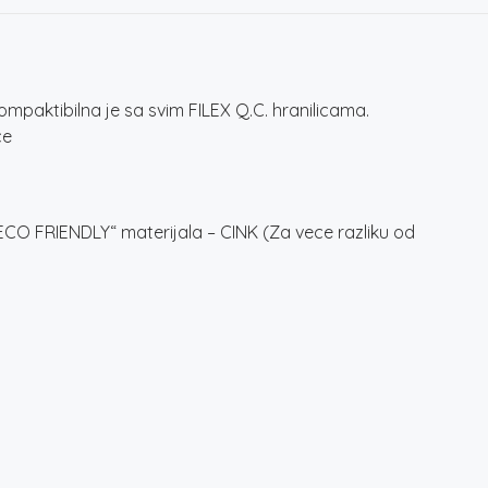
mpaktibilna je sa svim FILEX Q.C. hranilicama.
ce
„ECO FRIENDLY“ materijala – CINK (Za vece razliku od