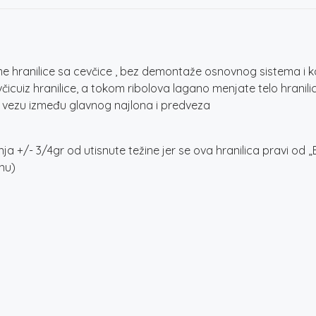
 hranilice sa cevčice , bez demontaže osnovnog sistema i ko
cuiz hranilice, a tokom ribolova lagano menjate telo hranili
 vezu između glavnog najlona i predveza
a +/- 3/4gr od utisnute težine jer se ova hranilica pravi od 
nu)