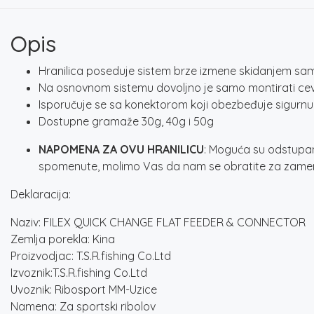
Opis
Hranilica poseduje sistem brze izmene skidanjem same
Na osnovnom sistemu dovoljno je samo montirati cevči
Isporučuje se sa konektorom koji obezbeđuje sigurnu
Dostupne gramaže 30g, 40g i 50g
NAPOMENA ZA OVU HRANILICU
: Moguća su odstupanj
spomenute, molimo Vas da nam se obratite za zame
Deklaracija:
Naziv: FILEX QUICK CHANGE FLAT FEEDER & CONNECTOR
Zemlja porekla: Kina
Proizvodjac: T.S.R.fishing Co.Ltd
Izvoznik:T.S.R.fishing Co.Ltd
Uvoznik: Ribosport MM-Uzice
Namena: Za sportski ribolov