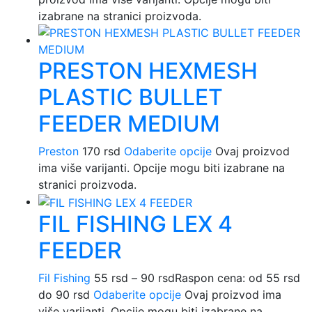
izabrane na stranici proizvoda.
PRESTON HEXMESH
PLASTIC BULLET
FEEDER MEDIUM
Preston
170
rsd
Odaberite opcije
Ovaj proizvod
ima više varijanti. Opcije mogu biti izabrane na
stranici proizvoda.
FIL FISHING LEX 4
FEEDER
Fil Fishing
55
rsd
–
90
rsd
Raspon cena: od 55 rsd
do 90 rsd
Odaberite opcije
Ovaj proizvod ima
više varijanti. Opcije mogu biti izabrane na