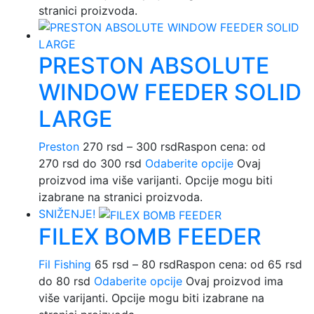
stranici proizvoda.
PRESTON ABSOLUTE
WINDOW FEEDER SOLID
LARGE
Preston
270
rsd
–
300
rsd
Raspon cena: od
270 rsd do 300 rsd
Odaberite opcije
Ovaj
proizvod ima više varijanti. Opcije mogu biti
izabrane na stranici proizvoda.
SNIŽENJE!
FILEX BOMB FEEDER
Fil Fishing
65
rsd
–
80
rsd
Raspon cena: od 65 rsd
do 80 rsd
Odaberite opcije
Ovaj proizvod ima
više varijanti. Opcije mogu biti izabrane na