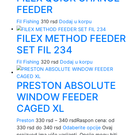
FEEDER
Fil Fishing
310
rsd
Dodaj u korpu
FILEX METHOD FEEDER
SET FIL 234
Fil Fishing
320
rsd
Dodaj u korpu
PRESTON ABSOLUTE
WINDOW FEEDER
CAGED XL
Preston
330
rsd
–
340
rsd
Raspon cena: od
330 rsd do 340 rsd
Odaberite opcije
Ovaj
proizvod ima više varijanti. Opcije mogu biti