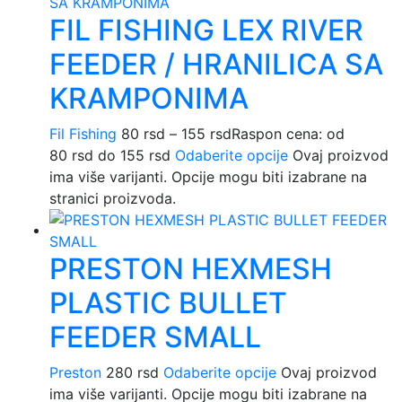
FIL FISHING LEX RIVER
FEEDER / HRANILICA SA
KRAMPONIMA
Fil Fishing
80
rsd
–
155
rsd
Raspon cena: od
80 rsd do 155 rsd
Odaberite opcije
Ovaj proizvod
ima više varijanti. Opcije mogu biti izabrane na
stranici proizvoda.
PRESTON HEXMESH
PLASTIC BULLET
FEEDER SMALL
Preston
280
rsd
Odaberite opcije
Ovaj proizvod
ima više varijanti. Opcije mogu biti izabrane na