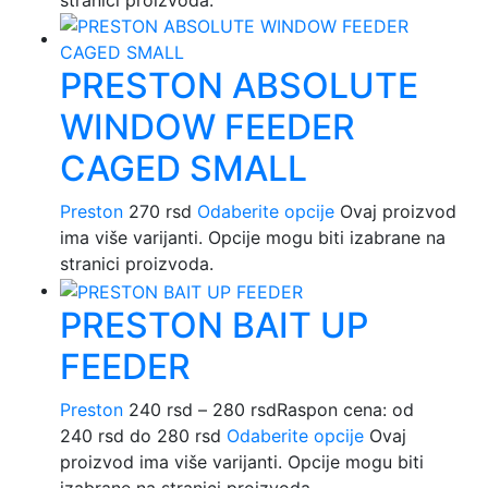
stranici proizvoda.
PRESTON ABSOLUTE
WINDOW FEEDER
CAGED SMALL
Preston
270
rsd
Odaberite opcije
Ovaj proizvod
ima više varijanti. Opcije mogu biti izabrane na
stranici proizvoda.
PRESTON BAIT UP
FEEDER
Preston
240
rsd
–
280
rsd
Raspon cena: od
240 rsd do 280 rsd
Odaberite opcije
Ovaj
proizvod ima više varijanti. Opcije mogu biti