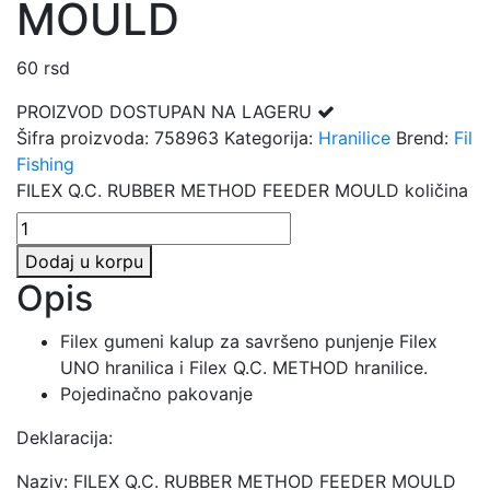
MOULD
60
rsd
PROIZVOD DOSTUPAN NA LAGERU
Šifra proizvoda:
758963
Kategorija:
Hranilice
Brend:
Fil
Fishing
FILEX Q.C. RUBBER METHOD FEEDER MOULD količina
Dodaj u korpu
Opis
Filex gumeni kalup za savršeno punjenje Filex
UNO hranilica i Filex Q.C. METHOD hranilice.
Pojedinačno pakovanje
Deklaracija:
Naziv: FILEX Q.C. RUBBER METHOD FEEDER MOULD