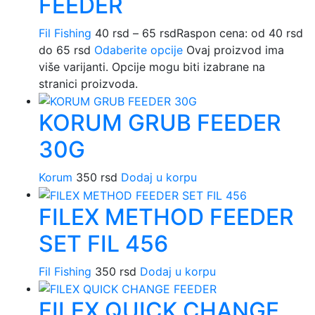
FEEDER
Fil Fishing
40
rsd
–
65
rsd
Raspon cena: od 40 rsd
do 65 rsd
Odaberite opcije
Ovaj proizvod ima
više varijanti. Opcije mogu biti izabrane na
stranici proizvoda.
KORUM GRUB FEEDER
30G
Korum
350
rsd
Dodaj u korpu
FILEX METHOD FEEDER
SET FIL 456
Fil Fishing
350
rsd
Dodaj u korpu
FILEX QUICK CHANGE