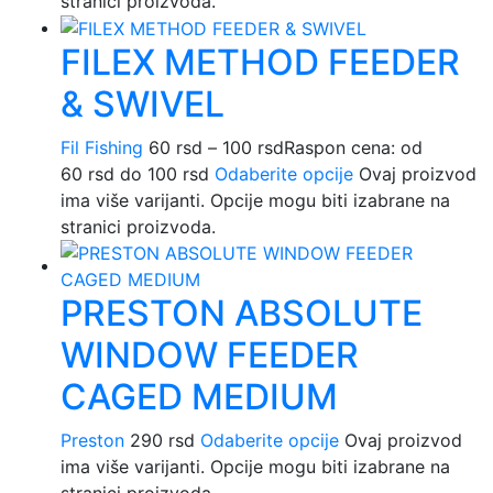
stranici proizvoda.
FILEX METHOD FEEDER
& SWIVEL
Fil Fishing
60
rsd
–
100
rsd
Raspon cena: od
60 rsd do 100 rsd
Odaberite opcije
Ovaj proizvod
ima više varijanti. Opcije mogu biti izabrane na
stranici proizvoda.
PRESTON ABSOLUTE
WINDOW FEEDER
CAGED MEDIUM
Preston
290
rsd
Odaberite opcije
Ovaj proizvod
ima više varijanti. Opcije mogu biti izabrane na