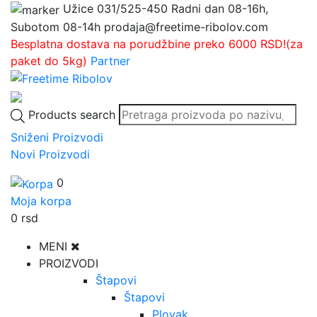
Užice
031/525-450
Radni dan 08-16h,
Subotom 08-14h
prodaja@freetime-ribolov.com
Besplatna dostava na porudžbine preko 6000 RSD!(za
paket do 5kg)
Partner
Products search
Sniženi Proizvodi
Novi Proizvodi
0
Moja korpa
0
rsd
MENI
PROIZVODI
Štapovi
Štapovi
Plovak