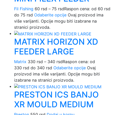
Fil Fishing
60
rsd
–
75
rsd
Raspon cena: od 60 rsd
do 75 rsd
Odaberite opcije
Ovaj proizvod ima
više varijanti. Opcije mogu biti izabrane na
stranici proizvoda.
MATRIX HORIZON XD
FEEDER LARGE
Matrix
330
rsd
–
340
rsd
Raspon cena: od
330 rsd do 340 rsd
Odaberite opcije
Ovaj
proizvod ima više varijanti. Opcije mogu biti
izabrane na stranici proizvoda.
PRESTON ICS BANJO
XR MOULD MEDIUM
Preston
550
rsd
Dodaj u korpu