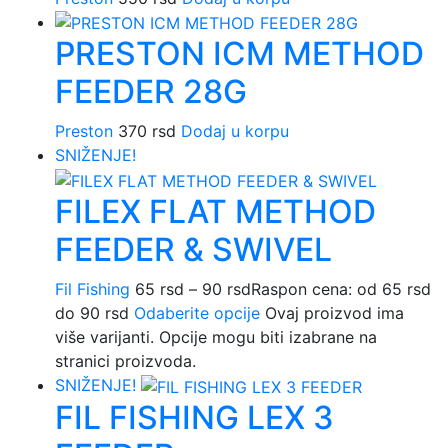
PRESTON ICM METHOD
FEEDER 28G
Preston
370
rsd
Dodaj u korpu
SNIŽENJE!
FILEX FLAT METHOD
FEEDER & SWIVEL
Fil Fishing
65
rsd
–
90
rsd
Raspon cena: od 65 rsd
do 90 rsd
Odaberite opcije
Ovaj proizvod ima
više varijanti. Opcije mogu biti izabrane na
stranici proizvoda.
SNIŽENJE!
FIL FISHING LEX 3