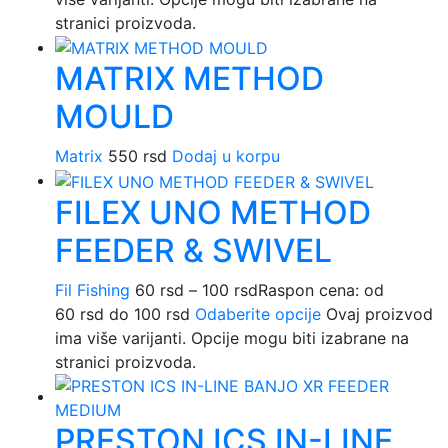
stranici proizvoda.
MATRIX METHOD
MOULD
Matrix
550
rsd
Dodaj u korpu
FILEX UNO METHOD
FEEDER & SWIVEL
Fil Fishing
60
rsd
–
100
rsd
Raspon cena: od
60 rsd do 100 rsd
Odaberite opcije
Ovaj proizvod
ima više varijanti. Opcije mogu biti izabrane na
stranici proizvoda.
PRESTON ICS IN-LINE