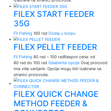
izabrane na stranici proizvoda.
FILEX START FEEDER
35G
Fil Fishing
160
rsd
Dodaj u korpu
FILEX PELLET FEEDER
Fil Fishing
80
rsd
–
100
rsd
Raspon cena: od
80 rsd do 100 rsd
Odaberite opcije
Ovaj proizvod
ima više varijanti. Opcije mogu biti izabrane na
stranici proizvoda.
FILEX QUICK CHANGE
METHOD FEEDER &