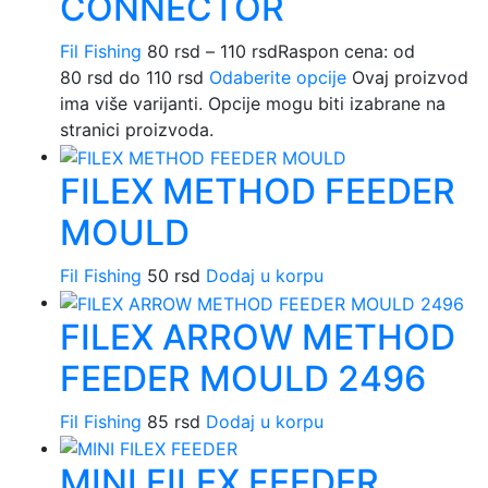
CONNECTOR
Fil Fishing
80
rsd
–
110
rsd
Raspon cena: od
80 rsd do 110 rsd
Odaberite opcije
Ovaj proizvod
ima više varijanti. Opcije mogu biti izabrane na
stranici proizvoda.
FILEX METHOD FEEDER
MOULD
Fil Fishing
50
rsd
Dodaj u korpu
FILEX ARROW METHOD
FEEDER MOULD 2496
Fil Fishing
85
rsd
Dodaj u korpu
MINI FILEX FEEDER