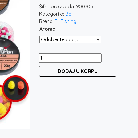
Šifra proizvoda:
900705
Kategorija:
Boili
Brend:
Fil Fishing
Aroma
FILEX
MINI
DODAJ U KORPU
WAFTERS
5
&
6mm
količina