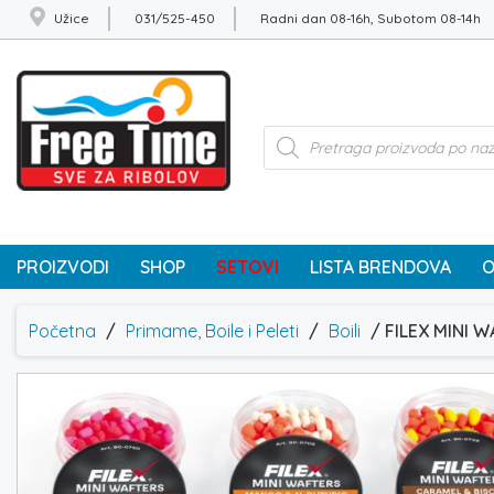
Užice
031/525-450
Radni dan 08-16h, Subotom 08-14h
Products
search
PROIZVODI
SHOP
SETOVI
LISTA BRENDOVA
O
Početna
/
Primame, Boile i Peleti
/
Boili
/ FILEX MINI 