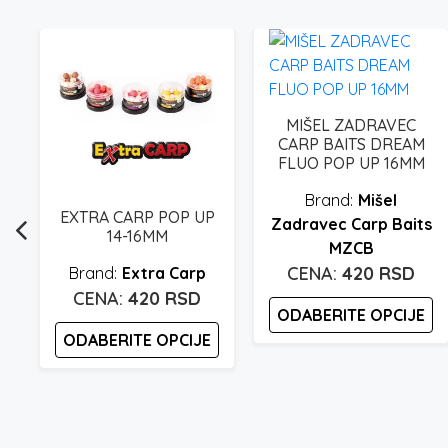
P
MIŠEL ZADRAVEC
CARP BAITS DREAM
FLUO POP UP 16MM
Mišel
EXTRA CARP POP UP
Zadravec Carp Baits
14-16MM
MZCB
420
RSD
Extra Carp
420
RSD
ODABERITE OPCIJE
ODABERITE OPCIJE
Ovaj
proizvod
Ovaj
ima
proizvod
više
ima