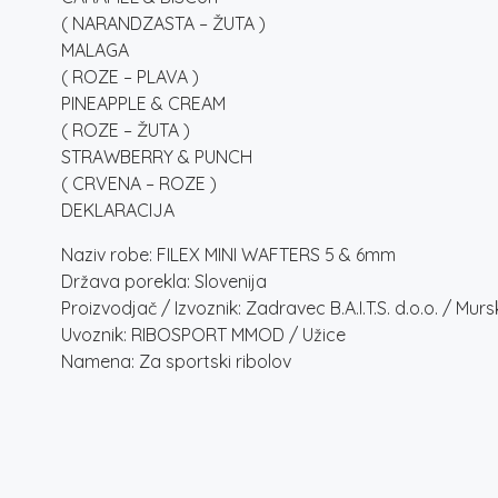
( NARANDZASTA – ŽUTA )
MALAGA
( ROZE – PLAVA )
PINEAPPLE & CREAM
( ROZE – ŽUTA )
STRAWBERRY & PUNCH
( CRVENA – ROZE )
DEKLARACIJA
Naziv robe: FILEX MINI WAFTERS 5 & 6mm
Država porekla: Slovenija
Proizvodjač / Izvoznik: Zadravec B.A.I.T.S. d.o.o. / Mu
Uvoznik: RIBOSPORT MMOD / Užice
Namena: Za sportski ribolov