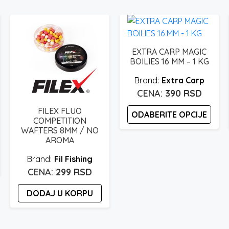
EXTRA CARP MAGIC
BOILIES 16 MM – 1 KG
Extra Carp
390
RSD
FILEX FLUO
ODABERITE OPCIJE
COMPETITION
WAFTERS 8MM / NO
Ovaj
AROMA
proizvod
Fil Fishing
ima
299
RSD
više
varijanti.
DODAJ U KORPU
Opcije
mogu
biti