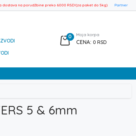
a dostava na porudžbine preko 6000 RSD!(za paket do 5kg)
Partner
Moja korpa
0
IZVODI
0
RSD
VODI
TERS 5 & 6mm