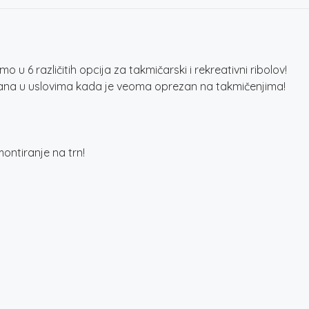
 različitih opcija za takmičarski i rekreativni ribolov!
arana u uslovima kada je veoma oprezan na takmičenjima!
ontiranje na trn!