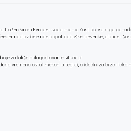
tražen širom Evrope i sada imamo čast da Vam ga ponudimo u 6
eeder ribolov bele ribe poput babuške, deverike, plotice i š
oje za lakše prilagodjavanje situaciji!
go vremena ostali mekani u teglici, a idealni za brzo i lako m