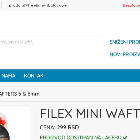
prodaja@freetime-ribolov.com
Besplatn
SNIŽENI PRO
NOVI PROIZ
 NAMA
KONTAKT
WAFTERS 5 & 6mm
FILEX MINI WAF
299
RSD
PROIZVOD DOSTUPAN NA LAGERU