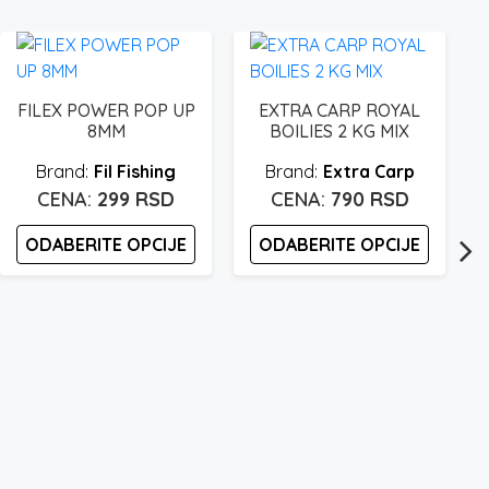
FILEX POWER POP UP
EXTRA CARP ROYAL
8MM
BOILIES 2 KG MIX
Fil Fishing
Extra Carp
299
RSD
790
RSD
ODABERITE OPCIJE
ODABERITE OPCIJE
Ovaj
Ovaj
proizvod
proizvod
ima
ima
više
više
varijanti.
varijanti.
Opcije
Opcije
mogu
mogu
biti
biti
b