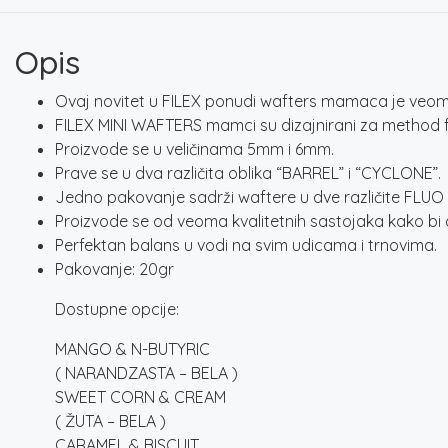
Opis
Ovaj novitet u FILEX ponudi wafters mamaca je veoma 
FILEX MINI WAFTERS mamci su dizajnirani za method f
Proizvode se u veličinama 5mm i 6mm.
Prave se u dva različita oblika “BARREL” i “CYCLONE”.
Jedno pakovanje sadrži waftere u dve različite FLUO b
Proizvode se od veoma kvalitetnih sastojaka kako bi du
Perfektan balans u vodi na svim udicama i trnovima.
Pakovanje: 20gr
Dostupne opcije:
MANGO & N-BUTYRIC
( NARANDZASTA – BELA )
SWEET CORN & CREAM
( ŽUTA – BELA )
CARAMEL & BISCUIT