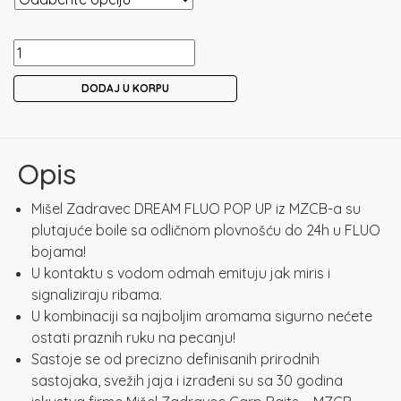
MIŠEL
ZADRAVEC
DODAJ U KORPU
CARP
BAITS
DREAM
FLUO
Opis
POP
UP
Mišel Zadravec DREAM FLUO POP UP iz MZCB-a su
16MM
plutajuće boile sa odličnom plovnošću do 24h u FLUO
količina
bojama!
U kontaktu s vodom odmah emituju jak miris i
signaliziraju ribama.
U kombinaciji sa najboljim aromama sigurno nećete
ostati praznih ruku na pecanju!
Sastoje se od precizno definisanih prirodnih
sastojaka, svežih jaja i izrađeni su sa 30 godina