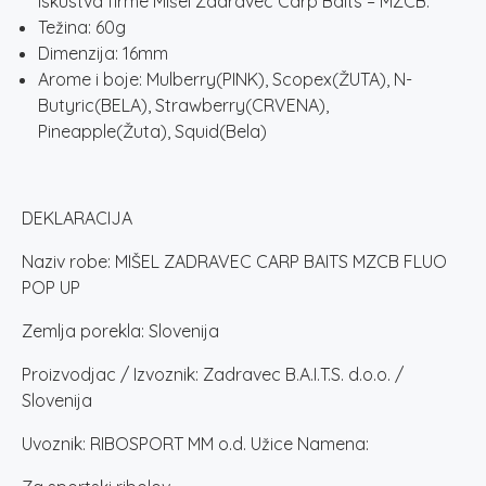
iskustva firme Mišel Zadravec Carp Baits – MZCB.
Težina: 60g
Dimenzija: 16mm
Arome i boje: Mulberry(PINK), Scopex(ŽUTA), N-
Butyric(BELA), Strawberry(CRVENA),
Pineapple(Žuta), Squid(Bela)
DEKLARACIJA
Naziv robe: MIŠEL ZADRAVEC CARP BAITS MZCB FLUO
POP UP
Zemlja porekla: Slovenija
Proizvodjac / Izvoznik: Zadravec B.A.I.T.S. d.o.o. /
Slovenija
Uvoznik: RIBOSPORT MM o.d. Užice Namena: