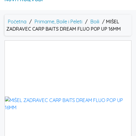
Početna
/
Primame, Boile i Peleti
/
Boili
/ MIŠEL
ZADRAVEC CARP BAITS DREAM FLUO POP UP 16MM