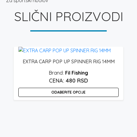
Za sportski ribolov
SLIČNI PROIZVODI
EXTRA CARP POP UP SPINNER RIG 14MM
Fil Fishing
480
RSD
ODABERITE OPCIJE
Ovaj
proizvod
O
ima
p
više
i
varijanti.