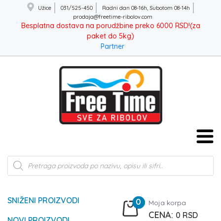
Užice
031/525-450
Radni dan 08-16h, Subotom 08-14h
prodaja@freetime-ribolov.com
Besplatna dostava na porudžbine preko 6000 RSD!(za
paket do 5kg)
Partner
Products
search
SNIŽENI PROIZVODI
0
Moja korpa
0
RSD
NOVI PROIZVODI