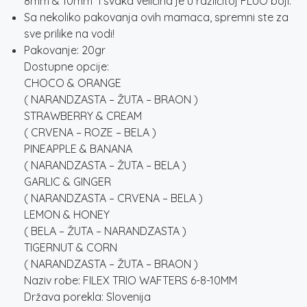
8mm & 10mm” i svaka veličina je u različitoj FLUO boji.
Sa nekoliko pakovanja ovih mamaca, spremni ste za
sve prilike na vodi!
Pakovanje: 20gr
Dostupne opcije:
CHOCO & ORANGE
( NARANDZASTA – ŽUTA – BRAON )
STRAWBERRY & CREAM
( CRVENA – ROZE – BELA )
PINEAPPLE & BANANA
( NARANDZASTA – ŽUTA – BELA )
GARLIC & GINGER
( NARANDZASTA – CRVENA – BELA )
LEMON & HONEY
( BELA – ŽUTA – NARANDZASTA )
TIGERNUT & CORN
( NARANDZASTA – ŽUTA – BRAON )
Naziv robe: FILEX TRIO WAFTERS 6-8-10MM
Država porekla: Slovenija