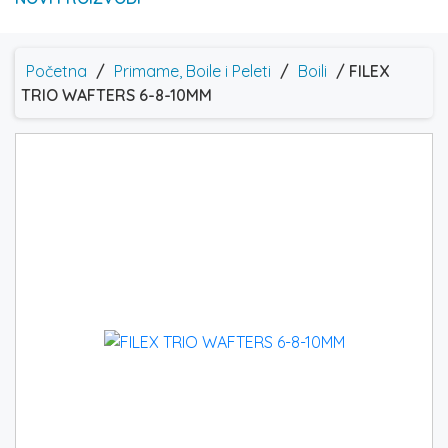
Početna
/
Primame, Boile i Peleti
/
Boili
/ FILEX
TRIO WAFTERS 6-8-10MM