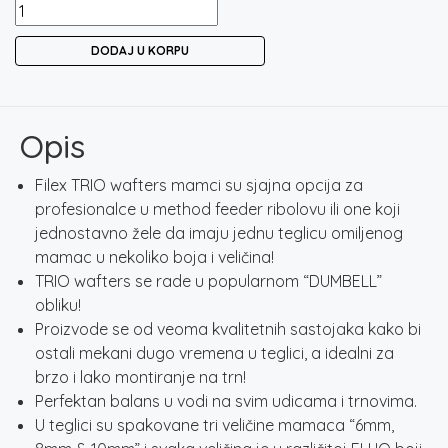
FILEX
TRIO
DODAJ U KORPU
WAFTERS
6-
8-
10MM
Opis
količina
Filex TRIO wafters mamci su sjajna opcija za
profesionalce u method feeder ribolovu ili one koji
jednostavno žele da imaju jednu teglicu omiljenog
mamac u nekoliko boja i veličina!
TRIO wafters se rade u popularnom “DUMBELL”
obliku!
Proizvode se od veoma kvalitetnih sastojaka kako bi
ostali mekani dugo vremena u teglici, a idealni za
brzo i lako montiranje na trn!
Perfektan balans u vodi na svim udicama i trnovima.
U teglici su spakovane tri veličine mamaca “6mm,