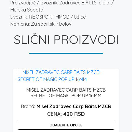
Proizvodjač / Izvoznik: Zadravec B.A.I.T.S. d.o.o. /
Murska Sobota
Uvoznik: RIBOSPORT MMOD / Užice
Namena: Za sportski ribolov
SLIČNI PROIZVODI
MIŠEL ZADRAVEC CARP BAITS MZCB
SECRET OF MAGIC POP UP 16MM
Mišel Zadravec Carp Baits MZCB
420
RSD
O
ODABERITE OPCIJE
p