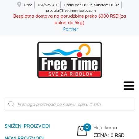
Užice
031/525-450
Radni dan 08-16h, Subotom 08-14h
prodaja@freetime-ribolov.com
Besplatna dostava na porudžbine preko 6000 RSD!(za
paket do 5kg)
Partner
Products
search
SNIŽENI PROIZVODI
0
Moja korpa
0
RSD
NOVI PROIZVODI