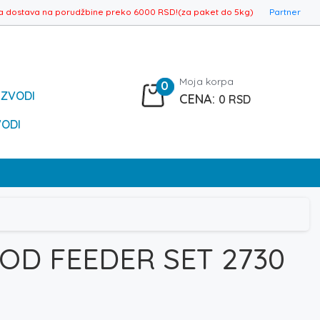
a dostava na porudžbine preko 6000 RSD!(za paket do 5kg)
Partner
Moja korpa
0
IZVODI
0
RSD
VODI
OD FEEDER SET 2730