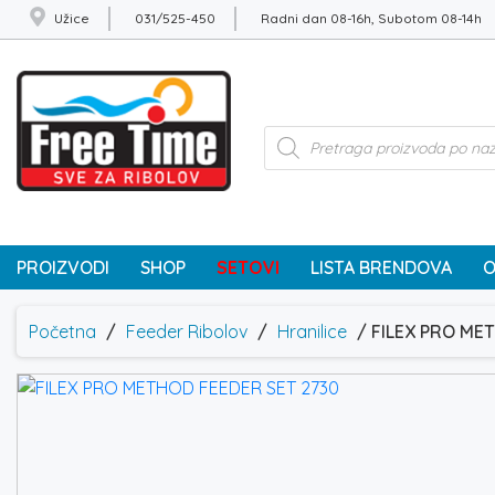
Užice
031/525-450
Radni dan 08-16h, Subotom 08-14h
Products
search
PROIZVODI
SHOP
SETOVI
LISTA BRENDOVA
O
Početna
/
Feeder Ribolov
/
Hranilice
/ FILEX PRO ME