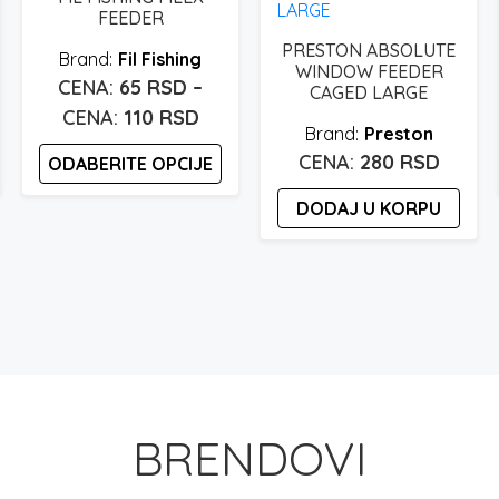
FEEDER
PRESTON ABSOLUTE
Fil Fishing
WINDOW FEEDER
65
RSD
–
CAGED LARGE
pon
Raspon
110
RSD
Preston
a:
cena:
280
RSD
ODABERITE OPCIJE
od
 rsd
65 rsd
Ovaj
DODAJ U KORPU
proizvod
do
ima
 rsd
110 rsd
više
varijanti.
Opcije
mogu
biti
izabrane
BRENDOVI
na
stranici