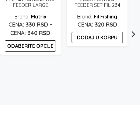
FEEDER LARGE
FEEDER SET FIL 234
Matrix
Fil Fishing
330
RSD
–
320
RSD
Raspon
340
RSD
DODAJ U KORPU
cena:
ODABERITE OPCIJE
od
330 rsd
Ovaj
proizvod
do
ima
340 rsd
više
varijanti.
Opcije
mogu
biti
izabrane
na
b
stranici