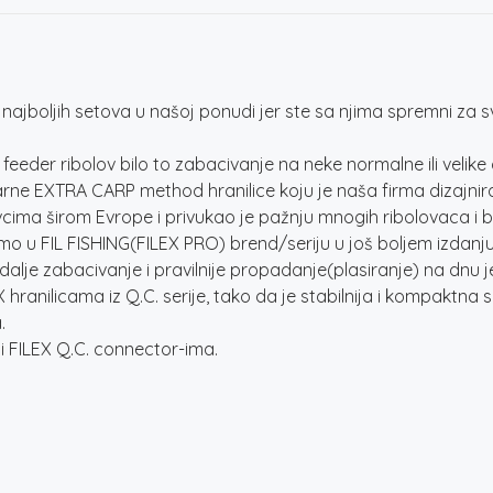
jboljih setova u našoj ponudi jer ste sa njima spremni za s
eder ribolov bilo to zabacivanje na neke normalne ili veli
e EXTRA CARP method hranilice koju je naša firma dizajniral
cima širom Evrope i privukao je pažnju mnogih ribolovaca i b
 u FIL FISHING(FILEX PRO) brend/seriju u još boljem izdanju
alje zabacivanje i pravilnije propadanje(plasiranje) na dnu jez
LEX hranilicama iz Q.C. serije, tako da je stabilnija i kompa
.
 i FILEX Q.C. connector-ima.