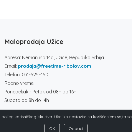
Maloprodaja Užice
Adresa: Nemanjina 14a, Užice, Republika Srbija
Email:
prodaja@freetime-ribolov.com
Telefon: 031-525-450
Radno vreme:
Ponedeljak - Petak od 08h do 16h
Subota od 8h do 14h
ja boljeg korisničkog iskustva. Ukoliko nastavite sa korišćenjem sajta s
OK
Odbaci