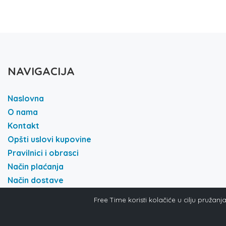
NAVIGACIJA
Naslovna
O nama
Kontakt
Opšti uslovi kupovine
Pravilnici i obrasci
Način plaćanja
Način dostave
Politika i privatnost
Free Time koristi kolačiće u cilju pružan