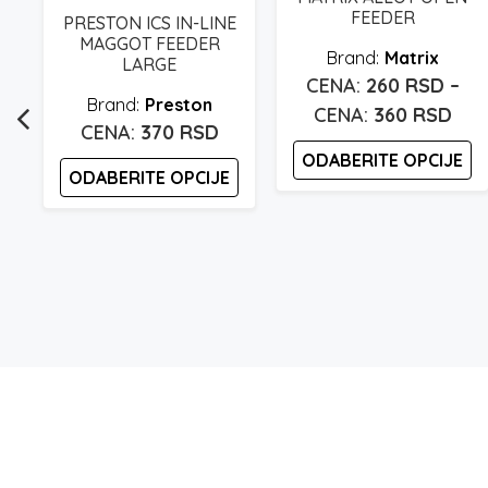
FEEDER
PRESTON ICS IN-LINE
MAGGOT FEEDER
Matrix
LARGE
260
RSD
–
Preston
Ras
360
RSD
370
RSD
cen
ODABERITE OPCIJE
od
ODABERITE OPCIJE
260
Ovaj
Ovaj
proizvod
do
proizvod
ima
360
ima
više
više
varijanti.
varijanti.
Opcije
Opcije
mogu
mogu
biti
biti
izabrane
izabrane
na
na
stranici
stranici