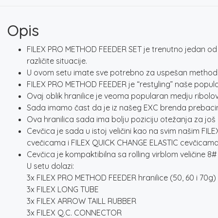
Opis
FILEX PRO METHOD FEEDER SET je trenutno jedan od na
različite situacije.
U ovom setu imate sve potrebno za uspešan method fe
FILEX PRO METHOD FEEDER je “restyling” naše popularn
Ovaj oblik hranilice je veoma popularan medju ribolov
Sada imamo čast da je iz našeg EXC brenda prebacimo
Ova hranilica sada ima bolju poziciju otežanja za još d
Cevčica je sada u istoj veličini kao na svim našim FI
cvečicama i FILEX QUICK CHANGE ELASTIC cevčicama
Cevčica je kompaktibilna sa rolling virblom veličine 8#
U setu dolazi:
3x FILEX PRO METHOD FEEDER hranilice (50, 60 i 70g)
3x FILEX LONG TUBE
3x FILEX ARROW TAILL RUBBER
3x FILEX Q.C. CONNECTOR