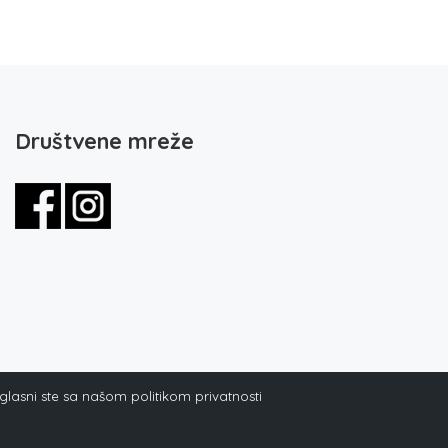
Društvene mreže
aglasni ste sa našom politikom privatnosti