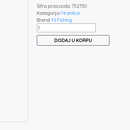
Šifra proizvoda:
752730
Kategorija:
Hranilice
Brend:
Fil Fishing
FILEX
PRO
DODAJ U KORPU
METHOD
FEEDER
SET 2730
količina