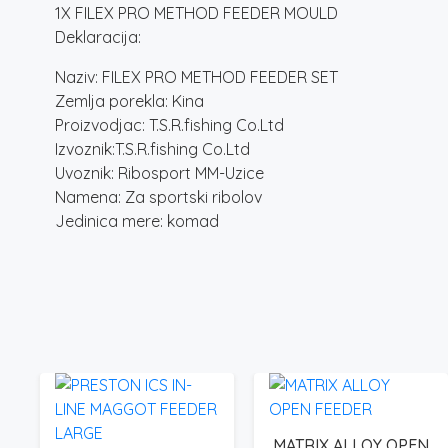
1X FILEX PRO METHOD FEEDER MOULD
Deklaracija:
Naziv: FILEX PRO METHOD FEEDER SET
Zemlja porekla: Kina
Proizvodjac: T.S.R.fishing Co.Ltd
Izvoznik:T.S.R.fishing Co.Ltd
Uvoznik: Ribosport MM-Uzice
Namena: Za sportski ribolov
Jedinica mere: komad
MATRIX ALLOY OPEN