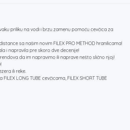
vaku priliku na vodi i brzu zamenu pomoću cevčica za
ke distance sa našim novim FILEX PRO METHOD hranilicama!
a i napravila pre skoro dve decenije!
rendova da im napravimo ili naprave nešto slično njoj!
!
era ili reke.
ktna sa FILEX LONG TUBE cevčicama, FILEX SHORT TUBE