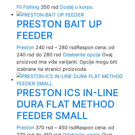
Fil Fishing
350
rsd
Dodaj u korpu
PRESTON BAIT UP
FEEDER
Preston
240
rsd
–
280
rsd
Raspon cena: od
240 rsd do 280 rsd
Odaberite opcije
Ovaj
proizvod ima više varijanti. Opcije mogu biti
izabrane na stranici proizvoda.
PRESTON ICS IN-LINE
DURA FLAT METHOD
FEEDER SMALL
Preston
370
rsd
–
450
rsd
Raspon cena: od
370 rsd do 450 rsd
Odaberite opcije
Ovaj