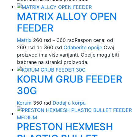
MATRIX ALLOY OPEN
FEEDER
Matrix
260
rsd
–
360
rsd
Raspon cena: od
260 rsd do 360 rsd
Odaberite opcije
Ovaj
proizvod ima više varijanti. Opcije mogu biti
izabrane na stranici proizvoda.
KORUM GRUB FEEDER
30G
Korum
350
rsd
Dodaj u korpu
PRESTON HEXMESH