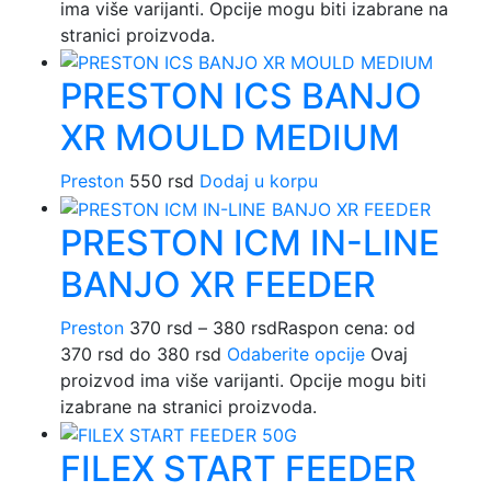
ima više varijanti. Opcije mogu biti izabrane na
stranici proizvoda.
PRESTON ICS BANJO
XR MOULD MEDIUM
Preston
550
rsd
Dodaj u korpu
PRESTON ICM IN-LINE
BANJO XR FEEDER
Preston
370
rsd
–
380
rsd
Raspon cena: od
370 rsd do 380 rsd
Odaberite opcije
Ovaj
proizvod ima više varijanti. Opcije mogu biti
izabrane na stranici proizvoda.
FILEX START FEEDER