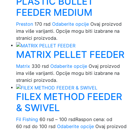
PLASTIC BULLET
FEEDER MEDIUM
Preston
170
rsd
Odaberite opcije
Ovaj proizvod
ima više varijanti. Opcije mogu biti izabrane na
stranici proizvoda.
MATRIX PELLET FEEDER
Matrix
330
rsd
Odaberite opcije
Ovaj proizvod
ima više varijanti. Opcije mogu biti izabrane na
stranici proizvoda.
FILEX METHOD FEEDER
& SWIVEL
Fil Fishing
60
rsd
–
100
rsd
Raspon cena: od
60 rsd do 100 rsd
Odaberite opcije
Ovaj proizvod