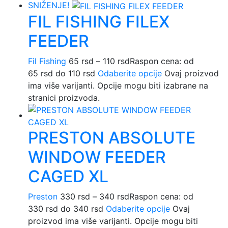
SNIŽENJE!
FIL FISHING FILEX
FEEDER
Fil Fishing
65
rsd
–
110
rsd
Raspon cena: od
65 rsd do 110 rsd
Odaberite opcije
Ovaj proizvod
ima više varijanti. Opcije mogu biti izabrane na
stranici proizvoda.
PRESTON ABSOLUTE
WINDOW FEEDER
CAGED XL
Preston
330
rsd
–
340
rsd
Raspon cena: od
330 rsd do 340 rsd
Odaberite opcije
Ovaj
proizvod ima više varijanti. Opcije mogu biti