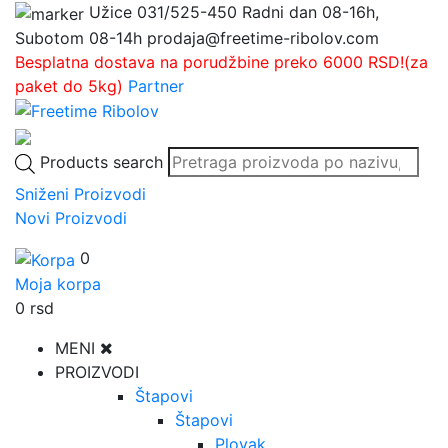
Užice
031/525-450
Radni dan 08-16h,
Subotom 08-14h
prodaja@freetime-ribolov.com
Besplatna dostava na porudžbine preko 6000 RSD!(za
paket do 5kg)
Partner
Products search
Sniženi Proizvodi
Novi Proizvodi
0
Moja korpa
0
rsd
MENI
PROIZVODI
Štapovi
Štapovi
Plovak