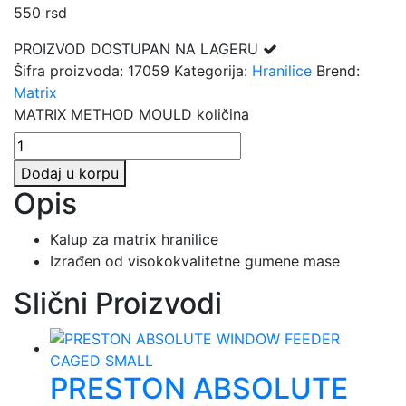
550
rsd
PROIZVOD DOSTUPAN NA LAGERU
Šifra proizvoda:
17059
Kategorija:
Hranilice
Brend:
Matrix
MATRIX METHOD MOULD količina
Dodaj u korpu
Opis
Kalup za matrix hranilice
Izrađen od visokokvalitetne gumene mase
Slični Proizvodi
PRESTON ABSOLUTE