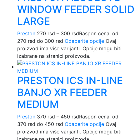
WINDOW FEEDER SOLID
LARGE
Preston
270
rsd
–
300
rsd
Raspon cena: od
270 rsd do 300 rsd
Odaberite opcije
Ovaj
proizvod ima više varijanti. Opcije mogu biti
izabrane na stranici proizvoda.
PRESTON ICS IN-LINE
BANJO XR FEEDER
MEDIUM
Preston
370
rsd
–
450
rsd
Raspon cena: od
370 rsd do 450 rsd
Odaberite opcije
Ovaj
proizvod ima više varijanti. Opcije mogu biti
izabrane na stranici proizvoda.