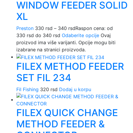
WINDOW FEEDER SOLID
XL
Preston
330
rsd
–
340
rsd
Raspon cena: od
330 rsd do 340 rsd
Odaberite opcije
Ovaj
proizvod ima više varijanti. Opcije mogu biti
izabrane na stranici proizvoda.
FILEX METHOD FEEDER
SET FIL 234
Fil Fishing
320
rsd
Dodaj u korpu
FILEX QUICK CHANGE
METHOD FEEDER &