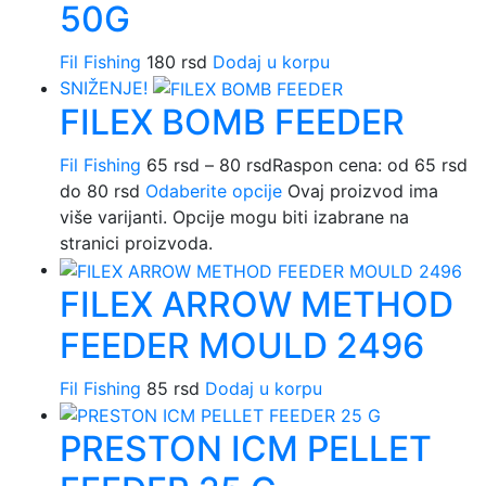
50G
Fil Fishing
180
rsd
Dodaj u korpu
SNIŽENJE!
FILEX BOMB FEEDER
Fil Fishing
65
rsd
–
80
rsd
Raspon cena: od 65 rsd
do 80 rsd
Odaberite opcije
Ovaj proizvod ima
više varijanti. Opcije mogu biti izabrane na
stranici proizvoda.
FILEX ARROW METHOD
FEEDER MOULD 2496
Fil Fishing
85
rsd
Dodaj u korpu
PRESTON ICM PELLET