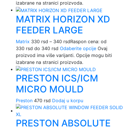
izabrane na stranici proizvoda.
MATRIX HORIZON XD
FEEDER LARGE
Matrix
330
rsd
–
340
rsd
Raspon cena: od
330 rsd do 340 rsd
Odaberite opcije
Ovaj
proizvod ima više varijanti. Opcije mogu biti
izabrane na stranici proizvoda.
PRESTON ICS/ICM
MICRO MOULD
Preston
470
rsd
Dodaj u korpu
PRESTON ABSOLUTE