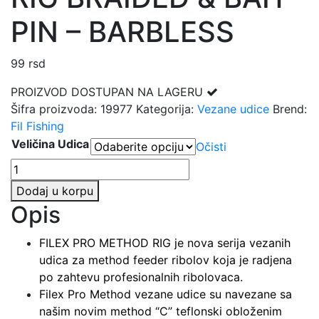
PIN – BARBLESS
99
rsd
PROIZVOD DOSTUPAN NA LAGERU
Šifra proizvoda:
19977
Kategorija:
Vezane udice
Brend:
Fil Fishing
Veličina Udica
Očisti
FILEX
PRO
Dodaj u korpu
METHOD
Opis
RIG
BRAIDED
FILEX PRO METHOD RIG je nova serija vezanih
&
udica za method feeder ribolov koja je radjena
BAIT
po zahtevu profesionalnih ribolovaca.
PIN
Filex Pro Method vezane udice su navezane sa
-
našim novim method “C” teflonski obloženim