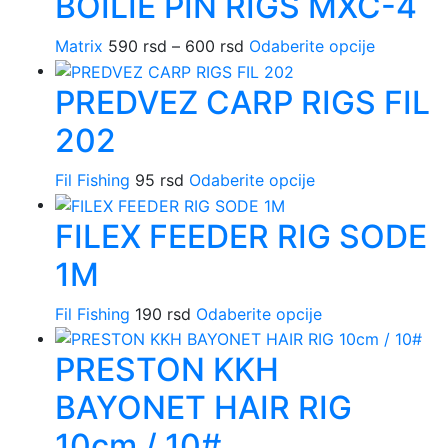
BOILIE PIN RIGS MXC-4
varijanti.
stranici
Opcije
proizvoda.
Matrix
590
rsd
–
600
rsd
Raspon
Odaberite opcije
Ovaj
mogu
cena:
proizvod
biti
PREDVEZ CARP RIGS FIL
od
ima
izabrane
590 rsd
više
na
202
do
varijanti.
stranici
600 rsd
Opcije
proizvoda.
Fil Fishing
95
rsd
Odaberite opcije
Ovaj
mogu
proizvod
biti
FILEX FEEDER RIG SODE
ima
izabrane
više
na
1M
varijanti.
stranici
Opcije
proizvoda
Fil Fishing
190
rsd
Odaberite opcije
Ovaj
mogu
proizvod
biti
PRESTON KKH
ima
izabrane
više
na
BAYONET HAIR RIG
varijanti.
stranici
Opcije
10cm / 10#
proizvoda.