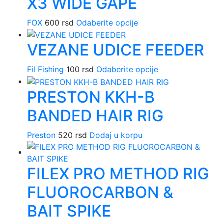
X3 WIDE GAPE
varijanti.
stranici
Opcije
proizvoda.
FOX
600
rsd
Odaberite opcije
Ovaj
mogu
proizvod
biti
VEZANE UDICE FEEDER
ima
izabrane
više
na
Fil Fishing
100
rsd
Odaberite opcije
Ovaj
varijanti.
stranici
proizvod
Opcije
proizvoda.
PRESTON KKH-B
ima
mogu
više
biti
BANDED HAIR RIG
varijanti.
izabrane
Opcije
na
Preston
520
rsd
Dodaj u korpu
mogu
stranici
biti
proizvoda.
izabrane
FILEX PRO METHOD RIG
na
stranici
FLUOROCARBON &
proizvoda.
BAIT SPIKE