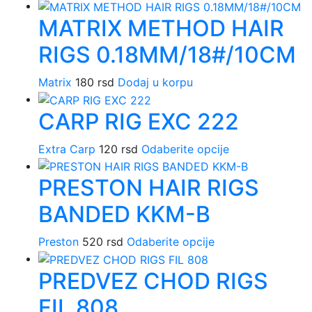
proizvod
Opcije
na
MATRIX METHOD HAIR
ima
mogu
stranici
više
biti
proizvoda.
RIGS 0.18MM/18#/10CM
varijanti.
izabrane
Opcije
na
Matrix
180
rsd
Dodaj u korpu
mogu
stranici
biti
proizvoda.
CARP RIG EXC 222
izabrane
na
Extra Carp
120
rsd
Odaberite opcije
Ovaj
stranici
proizvod
proizvoda.
PRESTON HAIR RIGS
ima
više
BANDED KKM-B
varijanti.
Opcije
Preston
520
rsd
Odaberite opcije
Ovaj
mogu
proizvod
biti
PREDVEZ CHOD RIGS
ima
izabrane
više
na
FIL 808
varijanti.