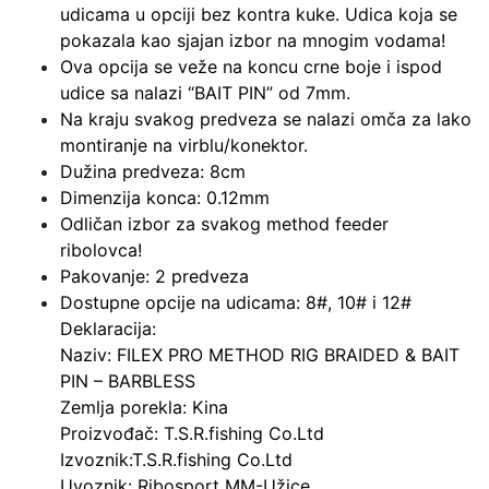
BARBLESS
udicama u opciji bez kontra kuke. Udica koja se
količina
pokazala kao sjajan izbor na mnogim vodama!
Ova opcija se veže na koncu crne boje i ispod
udice sa nalazi “BAIT PIN” od 7mm.
Na kraju svakog predveza se nalazi omča za lako
montiranje na virblu/konektor.
Dužina predveza: 8cm
Dimenzija konca: 0.12mm
Odličan izbor za svakog method feeder
ribolovca!
Pakovanje: 2 predveza
Dostupne opcije na udicama: 8#, 10# i 12#
Deklaracija:
Naziv: FILEX PRO METHOD RIG BRAIDED & BAIT
PIN – BARBLESS
Zemlja porekla: Kina
Proizvođač: T.S.R.fishing Co.Ltd
Izvoznik:T.S.R.fishing Co.Ltd
Uvoznik: Ribosport MM-Užice