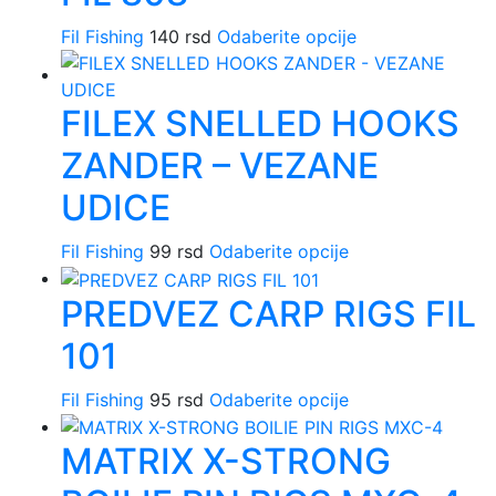
stranici
Opcije
proizvoda.
Fil Fishing
140
rsd
Odaberite opcije
Ovaj
mogu
proizvod
biti
ima
izabrane
FILEX SNELLED HOOKS
više
na
varijanti.
stranici
ZANDER – VEZANE
Opcije
proizvoda.
mogu
UDICE
biti
izabrane
Fil Fishing
99
rsd
Odaberite opcije
Ovaj
na
proizvod
stranici
PREDVEZ CARP RIGS FIL
ima
proizvoda.
više
101
varijanti.
Opcije
Fil Fishing
95
rsd
Odaberite opcije
Ovaj
mogu
proizvod
biti
MATRIX X-STRONG
ima
izabrane
više
na