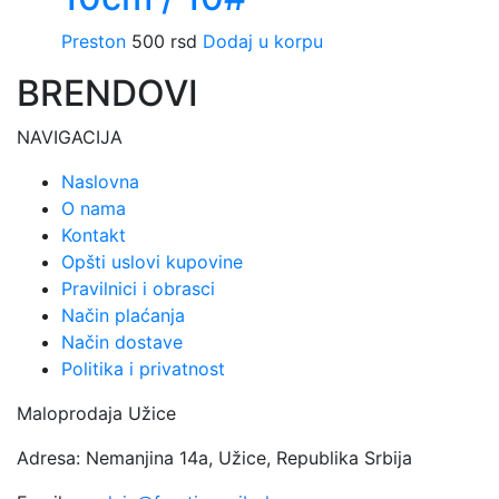
mogu
biti
Preston
500
rsd
Dodaj u korpu
izabrane
BRENDOVI
na
stranici
NAVIGACIJA
proizvoda.
Naslovna
O nama
Kontakt
Opšti uslovi kupovine
Pravilnici i obrasci
Način plaćanja
Način dostave
Politika i privatnost
Maloprodaja Užice
Adresa: Nemanjina 14a, Užice, Republika Srbija