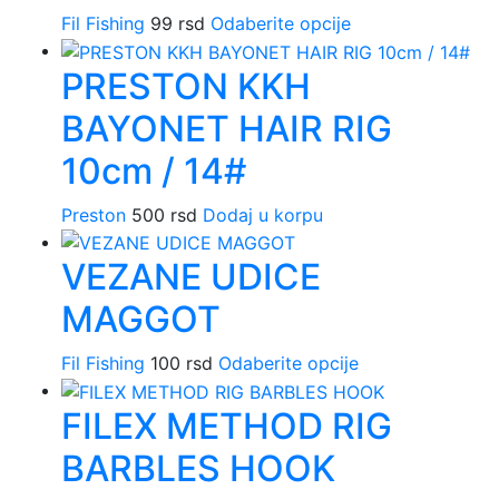
Fil Fishing
99
rsd
Odaberite opcije
Ovaj
proizvod
PRESTON KKH
ima
više
BAYONET HAIR RIG
varijanti.
Opcije
10cm / 14#
mogu
biti
Preston
500
rsd
Dodaj u korpu
izabrane
na
VEZANE UDICE
stranici
MAGGOT
proizvoda.
Fil Fishing
100
rsd
Odaberite opcije
Ovaj
proizvod
FILEX METHOD RIG
ima
više
BARBLES HOOK
varijanti.
Opcije