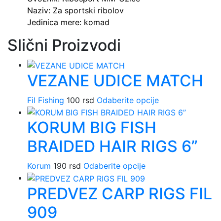
Naziv: Za sportski ribolov
Jedinica mere: komad
Slični Proizvodi
VEZANE UDICE MATCH
Fil Fishing
100
rsd
Odaberite opcije
Ovaj
proizvod
KORUM BIG FISH
ima
više
BRAIDED HAIR RIGS 6”
varijanti.
Opcije
Korum
190
rsd
Odaberite opcije
Ovaj
mogu
proizvod
biti
PREDVEZ CARP RIGS FIL
ima
izabrane
više
na
909
varijanti.
stranici