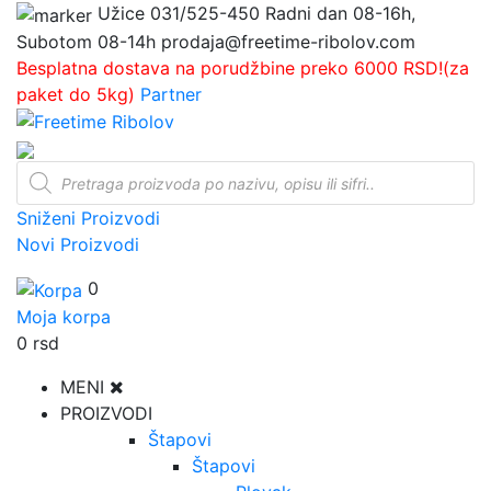
Užice
031/525-450
Radni dan 08-16h,
Subotom 08-14h
prodaja@freetime-ribolov.com
Besplatna dostava na porudžbine preko 6000 RSD!(za
paket do 5kg)
Partner
Products
search
Sniženi Proizvodi
Novi Proizvodi
0
Moja korpa
0
rsd
MENI
PROIZVODI
Štapovi
Štapovi