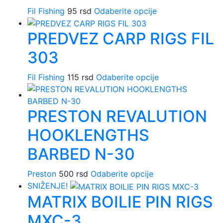
Opcije
proizvoda.
Fil Fishing
95
rsd
Odaberite opcije
Ovaj
mogu
proizvod
biti
PREDVEZ CARP RIGS FIL
ima
izabrane
više
na
303
varijanti.
stranici
Opcije
proizvoda.
Fil Fishing
115
rsd
Odaberite opcije
Ovaj
mogu
proizvod
biti
ima
izabrane
PRESTON REVALUTION
više
na
varijanti.
stranici
HOOKLENGTHS
Opcije
proizvoda.
mogu
BARBED N-30
biti
izabrane
Preston
500
rsd
Odaberite opcije
Ovaj
na
SNIŽENJE!
proizvod
stranici
MATRIX BOILIE PIN RIGS
ima
proizvoda.
više
MXC-3
varijanti.