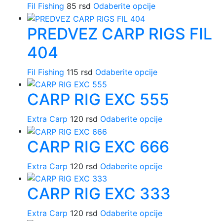
Fil Fishing
85
rsd
Odaberite opcije
Ovaj
mogu
proizvod
biti
PREDVEZ CARP RIGS FIL
ima
izabrane
više
na
404
varijanti.
stranici
Opcije
proizvoda.
Fil Fishing
115
rsd
Odaberite opcije
Ovaj
mogu
proizvod
biti
CARP RIG EXC 555
ima
izabrane
više
na
Extra Carp
120
rsd
Odaberite opcije
Ovaj
varijanti.
stranici
proizvod
Opcije
proizvoda.
CARP RIG EXC 666
ima
mogu
više
biti
Extra Carp
120
rsd
Odaberite opcije
Ovaj
varijanti.
izabrane
proizvod
Opcije
na
CARP RIG EXC 333
ima
mogu
stranici
više
biti
proizvoda.
Extra Carp
120
rsd
Odaberite opcije
Ovaj
varijanti.
izabrane