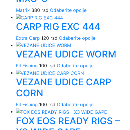
Opcije
Matrix
380
rsd
Odaberite opcije
Ovaj
mogu
proizvod
biti
CARP RIG EXC 444
ima
izabrane
više
na
Extra Carp
120
rsd
Odaberite opcije
Ovaj
varijanti.
stranici
proizvod
Opcije
proizvoda.
VEZANE UDICE WORM
ima
mogu
više
biti
Fil Fishing
100
rsd
Odaberite opcije
Ovaj
varijanti.
izabrane
proizvod
Opcije
na
VEZANE UDICE CARP
ima
mogu
stranici
više
biti
proizvoda.
CORN
varijanti.
izabrane
Opcije
na
Fil Fishing
100
rsd
Odaberite opcije
Ovaj
mogu
stranici
proizvod
biti
proizvoda.
FOX EOS READY RIGS –
ima
izabrane
više
na