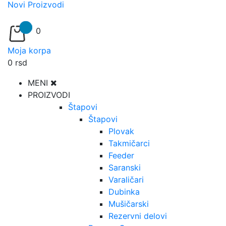
Novi Proizvodi
0
Moja korpa
0
rsd
MENI
PROIZVODI
Štapovi
Štapovi
Plovak
Takmičarci
Feeder
Saranski
Varaličari
Dubinka
Mušičarski
Rezervni delovi