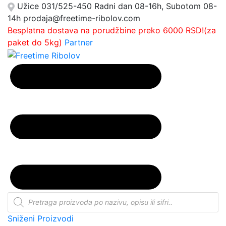
Užice
031/525-450
Radni dan 08-16h, Subotom 08-
14h
prodaja@freetime-ribolov.com
Besplatna dostava na porudžbine preko 6000 RSD!(za
paket do 5kg)
Partner
Products
search
Sniženi Proizvodi