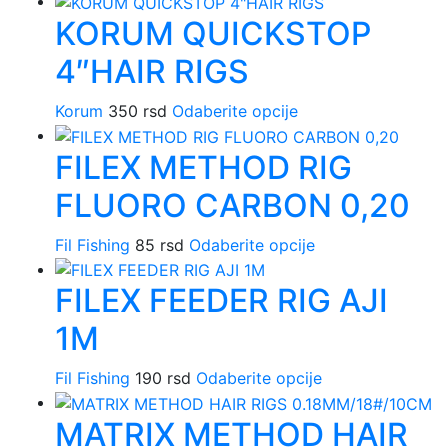
proizvod
Opcije
proizvoda
KORUM QUICKSTOP
ima
mogu
više
biti
4″HAIR RIGS
varijanti.
izabrane
Opcije
na
Korum
350
rsd
Odaberite opcije
Ovaj
mogu
stranici
proizvod
biti
proizvoda.
FILEX METHOD RIG
ima
izabrane
više
na
FLUORO CARBON 0,20
varijanti.
stranici
Opcije
proizvoda.
Fil Fishing
85
rsd
Odaberite opcije
Ovaj
mogu
proizvod
biti
FILEX FEEDER RIG AJI
ima
izabrane
više
na
1M
varijanti.
stranici
Opcije
proizvoda.
Fil Fishing
190
rsd
Odaberite opcije
Ovaj
mogu
proizvod
biti
MATRIX METHOD HAIR
ima
izabrane