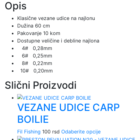
Opis
količina
Klasične vezane udice na najlonu
Dužina 60 cm
Pakovanje 10 kom
Dostupne veličine i debline najlona
4# 0,28mm
6# 0,25mm
8# 0,22mm
10# 0,20mm
Slični Proizvodi
VEZANE UDICE CARP
BOILIE
Fil Fishing
100
rsd
Odaberite opcije
Ovaj
proizvod