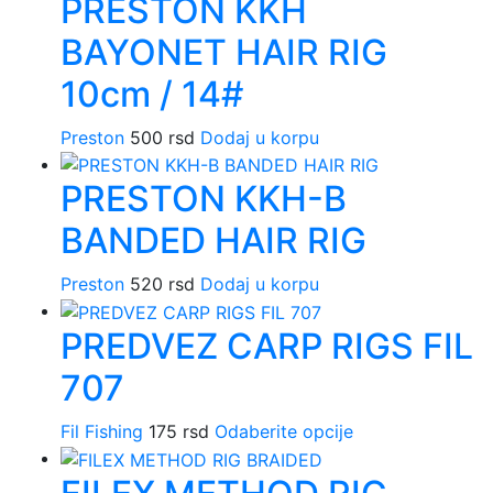
PRESTON KKH
ima
izabrane
više
na
BAYONET HAIR RIG
varijanti.
stranici
Opcije
10cm / 14#
proizvoda.
mogu
biti
Preston
500
rsd
Dodaj u korpu
izabrane
na
PRESTON KKH-B
stranici
BANDED HAIR RIG
proizvoda.
Preston
520
rsd
Dodaj u korpu
PREDVEZ CARP RIGS FIL
707
Fil Fishing
175
rsd
Odaberite opcije
Ovaj
proizvod
ima