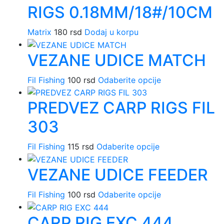
više
na
RIGS 0.18MM/18#/10CM
varijanti.
stranici
Opcije
proizvoda.
Matrix
180
rsd
Dodaj u korpu
mogu
biti
VEZANE UDICE MATCH
izabrane
na
Fil Fishing
100
rsd
Odaberite opcije
Ovaj
stranici
proizvod
proizvoda.
PREDVEZ CARP RIGS FIL
ima
više
303
varijanti.
Opcije
Fil Fishing
115
rsd
Odaberite opcije
Ovaj
mogu
proizvod
biti
VEZANE UDICE FEEDER
ima
izabrane
više
na
Fil Fishing
100
rsd
Odaberite opcije
Ovaj
varijanti.
stranici
proizvod
Opcije
proizvoda.
CARP RIG EXC 444
ima
mogu