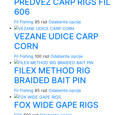
PREDVEZ CARP RIGS FIL
izabrane
više
na
606
varijanti.
stranici
Opcije
proizvoda.
Fil Fishing
95
rsd
Odaberite opcije
Ovaj
mogu
proizvod
biti
VEZANE UDICE CARP
ima
izabrane
više
na
CORN
varijanti.
stranici
Opcije
proizvoda.
Fil Fishing
100
rsd
Odaberite opcije
Ovaj
mogu
proizvod
biti
FILEX METHOD RIG
ima
izabrane
više
na
BRAIDED BAIT PIN
varijanti.
stranici
Opcije
proizvoda.
Fil Fishing
85
rsd
Odaberite opcije
Ovaj
mogu
proizvod
biti
FOX WIDE GAPE RIGS
ima
izabrane
više
na