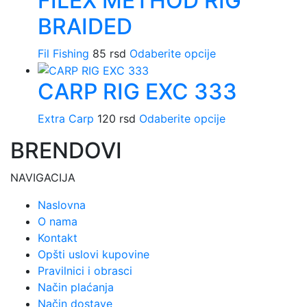
FILEX METHOD RIG
više
BRAIDED
varijanti.
Opcije
Fil Fishing
85
rsd
Odaberite opcije
Ovaj
mogu
proizvod
biti
CARP RIG EXC 333
ima
izabrane
više
na
Extra Carp
120
rsd
Odaberite opcije
Ovaj
varijanti.
stranici
proizvod
Opcije
proizvoda.
BRENDOVI
ima
mogu
više
biti
NAVIGACIJA
varijanti.
izabrane
Opcije
na
Naslovna
mogu
stranici
O nama
biti
proizvoda.
Kontakt
izabrane
Opšti uslovi kupovine
na
Pravilnici i obrasci
stranici
Način plaćanja
proizvoda.
Način dostave