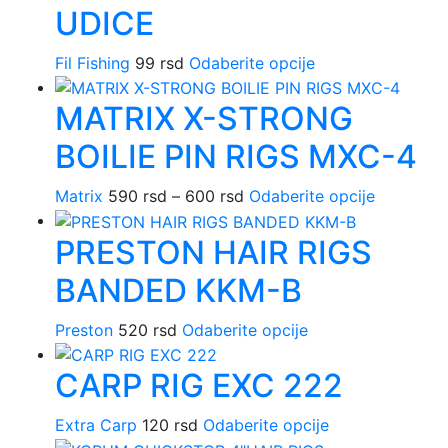
UDICE
Fil Fishing
99
rsd
Odaberite opcije
Ovaj
proizvod
MATRIX X-STRONG
ima
više
BOILIE PIN RIGS MXC-4
varijanti.
Opcije
Matrix
590
rsd
–
600
rsd
Raspon
Odaberite opcije
Ovaj
mogu
cena:
proizvod
biti
PRESTON HAIR RIGS
od
ima
izabrane
590 rsd
više
na
BANDED KKM-B
do
varijanti.
stranici
600 rsd
Opcije
proizvoda.
Preston
520
rsd
Odaberite opcije
Ovaj
mogu
proizvod
biti
CARP RIG EXC 222
ima
izabrane
više
na
Extra Carp
120
rsd
Odaberite opcije
Ovaj
varijanti.
stranici