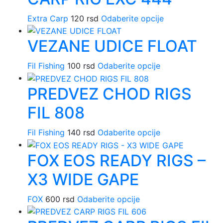
više
biti
Extra Carp
120
rsd
Odaberite opcije
Ovaj
varijanti.
izabrane
proizvod
Opcije
na
VEZANE UDICE FLOAT
ima
mogu
stranici
više
biti
proizvoda.
Fil Fishing
100
rsd
Odaberite opcije
Ovaj
varijanti.
izabrane
proizvod
Opcije
na
PREDVEZ CHOD RIGS
ima
mogu
stranici
više
biti
proizvoda.
FIL 808
varijanti.
izabrane
Opcije
na
Fil Fishing
140
rsd
Odaberite opcije
Ovaj
mogu
stranici
proizvod
biti
proizvoda.
FOX EOS READY RIGS –
ima
izabrane
više
na
X3 WIDE GAPE
varijanti.
stranici
Opcije
proizvoda.
FOX
600
rsd
Odaberite opcije
Ovaj
mogu
proizvod
biti
ima