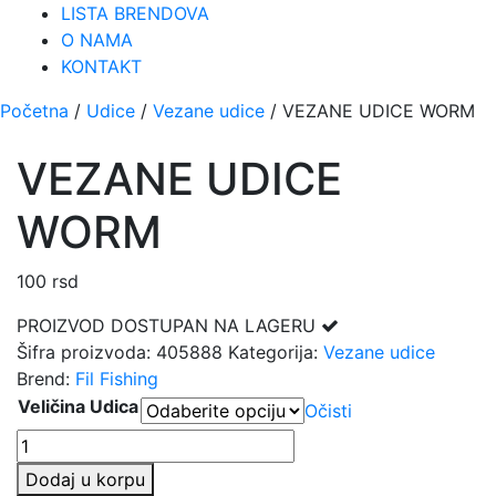
LISTA BRENDOVA
O NAMA
KONTAKT
Početna
/
Udice
/
Vezane udice
/ VEZANE UDICE WORM
VEZANE UDICE
WORM
100
rsd
PROIZVOD DOSTUPAN NA LAGERU
Šifra proizvoda:
405888
Kategorija:
Vezane udice
Brend:
Fil Fishing
Veličina Udica
Očisti
VEZANE
UDICE
Dodaj u korpu
WORM