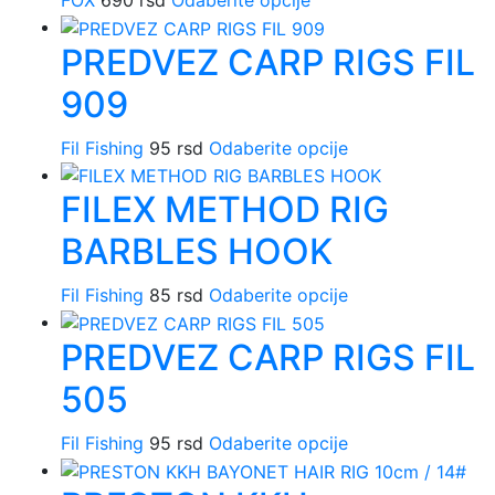
FOX
690
rsd
Odaberite opcije
Ovaj
varijanti.
stranici
proizvod
Opcije
proizvoda.
PREDVEZ CARP RIGS FIL
ima
mogu
više
biti
909
varijanti.
izabrane
Opcije
na
Fil Fishing
95
rsd
Odaberite opcije
Ovaj
mogu
stranici
proizvod
biti
proizvoda.
FILEX METHOD RIG
ima
izabrane
više
na
BARBLES HOOK
varijanti.
stranici
Opcije
proizvoda.
Fil Fishing
85
rsd
Odaberite opcije
Ovaj
mogu
proizvod
biti
PREDVEZ CARP RIGS FIL
ima
izabrane
više
na
505
varijanti.
stranici
Opcije
proizvoda.
Fil Fishing
95
rsd
Odaberite opcije
Ovaj
mogu
proizvod
biti