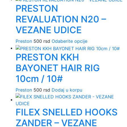
PRESTON
ima
više
REVALUATION N20 –
varijanti.
Opcije
VEZANE UDICE
mogu
biti
Preston
500
rsd
Odaberite opcije
Ovaj
izabrane
proizvod
na
PRESTON KKH
ima
stranici
više
BAYONET HAIR RIG
proizvoda.
varijanti.
Opcije
10cm / 10#
mogu
biti
Preston
500
rsd
Dodaj u korpu
izabrane
na
stranici
FILEX SNELLED HOOKS
proizvoda.
ZANDER – VEZANE