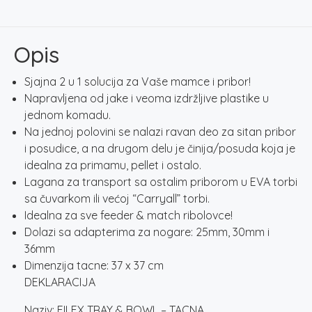
BOWL
-
TACNA
Opis
količina
Sjajna 2 u 1 solucija za Vaše mamce i pribor!
Napravljena od jake i veoma izdržljive plastike u
jednom komadu.
Na jednoj polovini se nalazi ravan deo za sitan pribor
i posudice, a na drugom delu je činija/posuda koja je
idealna za primamu, pellet i ostalo.
Lagana za transport sa ostalim priborom u EVA torbi
sa čuvarkom ili većoj “Carryall” torbi.
Idealna za sve feeder & match ribolovce!
Dolazi sa adapterima za nogare: 25mm, 30mm i
36mm
Dimenzija tacne: 37 x 37 cm
DEKLARACIJA
Naziv: FILEX TRAY & BOWL – TACNA