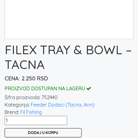
FILEX TRAY & BOWL –
TACNA
2.250
RSD
PROIZVOD DOSTUPAN NA LAGERU
Šifra proizvoda:
752440
Kategorija:
Feeder Dodaci (Tacna, Arm)
Brend:
Fil Fishing
FILEX
TRAY
DODAJ U KORPU
&