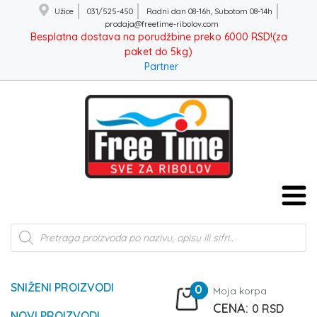
Užice
031/525-450
Radni dan 08-16h, Subotom 08-14h
prodaja@freetime-ribolov.com
Besplatna dostava na porudžbine preko 6000 RSD!(za
paket do 5kg)
Partner
Products
search
SNIŽENI PROIZVODI
0
Moja korpa
0
RSD
NOVI PROIZVODI