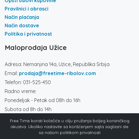
Opšti uslovi kupovine
Pravilnici i obrasci
Način plaćanja
Način dostave
Politika i privatnost
Maloprodaja Užice
Adresa: Nemanjina 14a, Užice, Republika Srbija
Email:
prodaja@freetime-ribolov.com
Telefon: 031-525-450
Radno vreme:
Ponedeljak - Petak od 08h do 16h
Subota od 8h do 14h
Društvene mreže
Free Time koristi kolačiće u cilju pružanja boljeg korisničkog
iskustva. Ukoliko nastavite sa korišćenjem sajta saglasni ste
sa našom politikom privatnosti