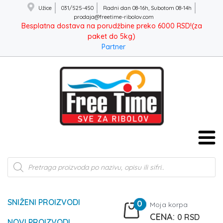
Užice
031/525-450
Radni dan 08-16h, Subotom 08-14h
prodaja@freetime-ribolov.com
Besplatna dostava na porudžbine preko 6000 RSD!(za
paket do 5kg)
Partner
Products
search
SNIŽENI PROIZVODI
0
Moja korpa
0
RSD
NOVI PROIZVODI