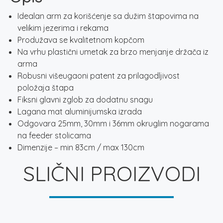
Idealan arm za korišćenje sa dužim štapovima na
velikim jezerima i rekama
Produžava se kvalitetnom kopčom
Na vrhu plastični umetak za brzo menjanje držača iz
arma
Robusni višeugaoni patent za prilagodljivost
položaja štapa
Fiksni glavni zglob za dodatnu snagu
Lagana mat aluminijumska izrada
Odgovara 25mm, 30mm i 36mm okruglim nogarama
na feeder stolicama
Dimenzije – min 83cm / max 130cm
SLIČNI PROIZVODI