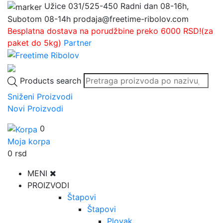
Užice
031/525-450
Radni dan 08-16h,
Subotom 08-14h
prodaja@freetime-ribolov.com
Besplatna dostava na porudžbine preko 6000 RSD!(za
paket do 5kg)
Partner
Products search
Sniženi Proizvodi
Novi Proizvodi
0
Moja korpa
0
rsd
MENI
PROIZVODI
Štapovi
Štapovi
Plovak