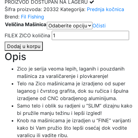
PROIZVOD DOSTUPAN NA LAGERU
Šifra proizvoda:
20332
Kategorija:
Prednja kočnica
Brend:
Fil Fishing
Veličina Mašinica
Očisti
FILEX ZICO količina
Dodaj u korpu
Opis
Zico je serija veoma lepih, laganih i pouzdanih
mašinica za varaličarenje i plovkarenje!
Telo na Zico mašinicama je izradjeno od super
laganog i čvrstog grafita, dok su ručica i špulna
izradjene od CNC obradjenog aluminijuma.
Samo telo i oblik su radjeni u “SLIM” dizajnu kako
bi pružile manju težinu i lepši izgled!
Knob na mašinicama je izradjen u “FINE” varijanti
kako bi Vam pružio što lepši osećaj dok vodite
varalicu ili vadite ribu.