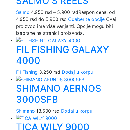
SALMO S REELS
Salmo
4.950
rsd
–
5.900
rsd
Raspon cena: od
4.950 rsd do 5.900 rsd
Odaberite opcije
Ovaj
proizvod ima više varijanti. Opcije mogu biti
izabrane na stranici proizvoda.
FIL FISHING GALAXY
4000
Fil Fishing
3.250
rsd
Dodaj u korpu
SHIMANO AERNOS
3000SFB
Shimano
13.500
rsd
Dodaj u korpu
TICA WILY 9000