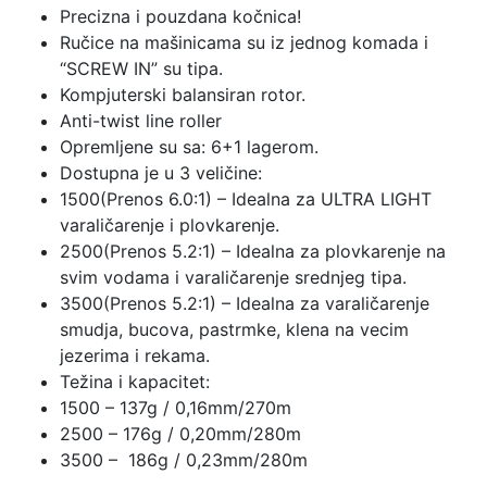
Precizna i pouzdana kočnica!
Ručice na mašinicama su iz jednog komada i
“SCREW IN” su tipa.
Kompjuterski balansiran rotor.
Anti-twist line roller
Opremljene su sa: 6+1 lagerom.
Dostupna je u 3 veličine:
1500(Prenos 6.0:1) – Idealna za ULTRA LIGHT
varaličarenje i plovkarenje.
2500(Prenos 5.2:1) – Idealna za plovkarenje na
svim vodama i varaličarenje srednjeg tipa.
3500(Prenos 5.2:1) – Idealna za varaličarenje
smudja, bucova, pastrmke, klena na vecim
jezerima i rekama.
Težina i kapacitet:
1500 – 137g / 0,16mm/270m
2500 – 176g / 0,20mm/280m
3500 – 186g / 0,23mm/280m