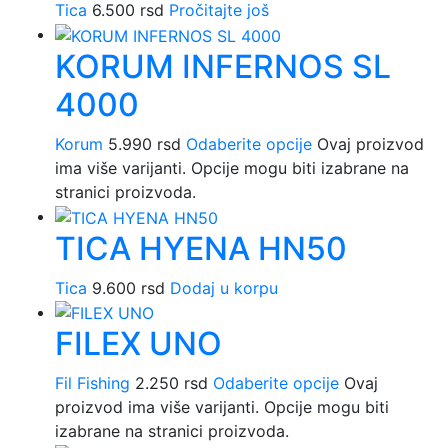
Tica
6.500
rsd
Pročitajte još
KORUM INFERNOS SL
4000
Korum
5.990
rsd
Odaberite opcije
Ovaj proizvod
ima više varijanti. Opcije mogu biti izabrane na
stranici proizvoda.
TICA HYENA HN50
Tica
9.600
rsd
Dodaj u korpu
FILEX UNO
Fil Fishing
2.250
rsd
Odaberite opcije
Ovaj
proizvod ima više varijanti. Opcije mogu biti
izabrane na stranici proizvoda.