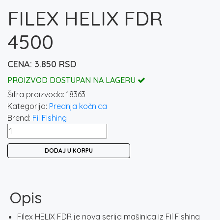
FILEX HELIX FDR
4500
3.850
RSD
PROIZVOD DOSTUPAN NA LAGERU
Šifra proizvoda:
18363
Kategorija:
Prednja kočnica
Brend:
Fil Fishing
FILEX
HELIX
DODAJ U KORPU
FDR
4500
količina
Opis
Filex HELIX FDR je nova serija mašinica iz Fil Fishing