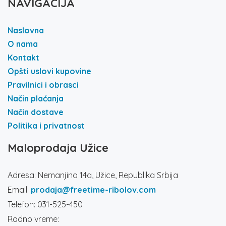
NAVIGACIJA
Naslovna
O nama
Kontakt
Opšti uslovi kupovine
Pravilnici i obrasci
Način plaćanja
Način dostave
Politika i privatnost
Maloprodaja Užice
Adresa: Nemanjina 14a, Užice, Republika Srbija
Email:
prodaja@freetime-ribolov.com
Telefon: 031-525-450
Radno vreme: