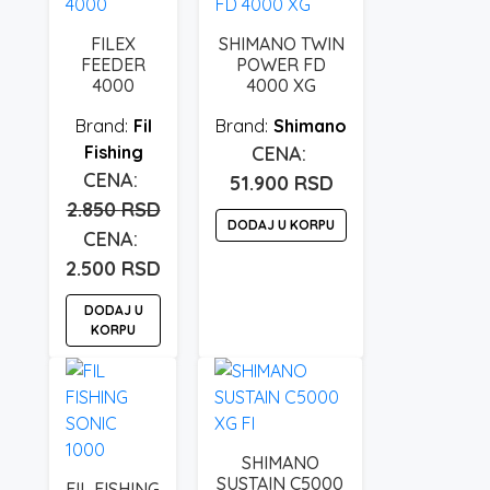
FILEX
SHIMANO TWIN
FEEDER
POWER FD
4000
4000 XG
Fil
Shimano
Fishing
51.900
RSD
2.850
RSD
DODAJ U KORPU
Originalna
cena
Trenutna
2.500
RSD
je
cena
DODAJ U
bila:
je:
KORPU
2.850 rsd.
2.500 rsd.
SHIMANO
SUSTAIN C5000
FIL FISHING