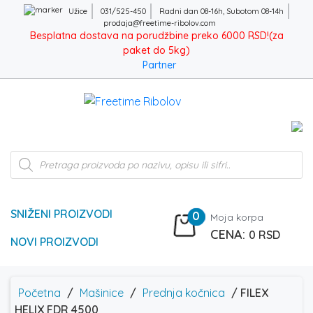
Užice
031/525-450
Radni dan 08-16h, Subotom 08-14h
prodaja@freetime-ribolov.com
Besplatna dostava na porudžbine preko 6000 RSD!(za
paket do 5kg)
Partner
Products
search
SNIŽENI PROIZVODI
0
Moja korpa
0
RSD
NOVI PROIZVODI
Početna
/
Mašinice
/
Prednja kočnica
/ FILEX
HELIX FDR 4500