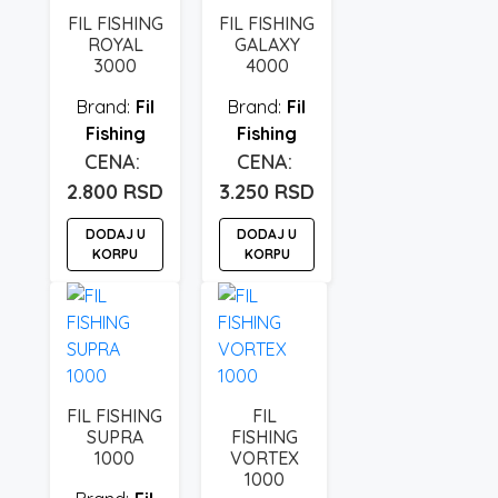
Opcije
FIL FISHING
FIL FISHING
mogu
ROYAL
GALAXY
3000
4000
biti
izabrane
Fil
Fil
na
Fishing
Fishing
stranici
proizvoda.
2.800
RSD
3.250
RSD
DODAJ U
DODAJ U
KORPU
KORPU
FIL FISHING
FIL
SUPRA
FISHING
1000
VORTEX
1000