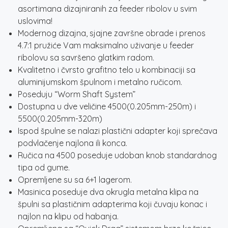
asortimana dizajniranih za feeder ribolov u svim
uslovima!
Modernog dizajna, sjajne završne obrade i prenos
4.7:1 pružiće Vam maksimalno uživanje u feeder
ribolovu sa savršeno glatkim radom.
Kvalitetno i čvrsto grafitno telo u kombinaciji sa
aluminijumskom špulnom i metalno ručicom.
Poseduju “Worm Shaft System”
Dostupna u dve veličine 4500(0.205mm-250m) i
5500(0.205mm-320m)
Ispod špulne se nalazi plastični adapter koji sprečava
podvlačenje najlona ili konca.
Ručica na 4500 poseduje udoban knob standardnog
tipa od gume.
Opremljene su sa 6+1 lagerom.
Masinica poseduje dva okrugla metalna klipa na
špulni sa plastičnim adapterima koji čuvaju konac i
najlon na klipu od habanja.