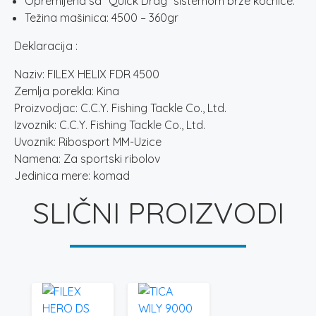
Opremljena sa “Quick Drag” sistemom brze kočnice.
Težina mašinica: 4500 – 360gr
Deklaracija :
Naziv: FILEX HELIX FDR 4500
Zemlja porekla: Kina
Proizvodjac: C.C.Y. Fishing Tackle Co., Ltd.
Izvoznik: C.C.Y. Fishing Tackle Co., Ltd.
Uvoznik: Ribosport MM-Uzice
Namena: Za sportski ribolov
Jedinica mere: komad
SLIČNI PROIZVODI