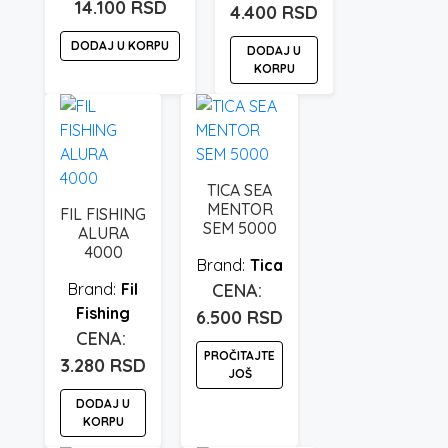
14.100
RSD
4.400
RSD
DODAJ U KORPU
DODAJ U
KORPU
TICA SEA
MENTOR
FIL FISHING
SEM 5000
ALURA
4000
Tica
Fil
Fishing
6.500
RSD
PROČITAJTE
3.280
RSD
JOŠ
DODAJ U
KORPU