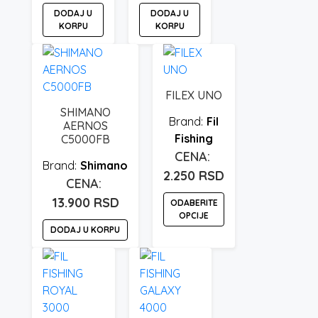
DODAJ U
DODAJ U
KORPU
KORPU
FILEX UNO
SHIMANO
Fil
AERNOS
Fishing
C5000FB
Shimano
2.250
RSD
13.900
RSD
ODABERITE
OPCIJE
DODAJ U KORPU
Ovaj
proizvod
ima
više
varijanti.