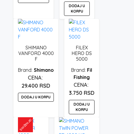
DODAJ U
Ovaj
KORPU
proizvod
ima
više
varijanti.
Opcije
SHIMANO
FILEX
mogu
VANFORD 4000
HERO DS
F
5000
biti
izabrane
Shimano
Fil
na
Fishing
stranici
29.400
RSD
proizvoda.
3.750
RSD
DODAJ U KORPU
DODAJ U
KORPU
SNIŽENJE!